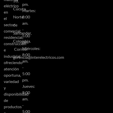
33,
pm.
eléctrico
Cúcuta,
Martes:
en
Norte
8:00
el
am.
sector
de
-
comercial,
Santander,
5:00
residencial,
Colombia.
pm.
construcción
Miércoles:
Correo:
e
8:00
industrial
gerencia@interelectricos.com
am.
ofreciendo
-
atención
5:00
oportuna,
pm.
variedad
Jueves:
y
8:00
disponibilidad
am.
de
-
productos
5:00
a