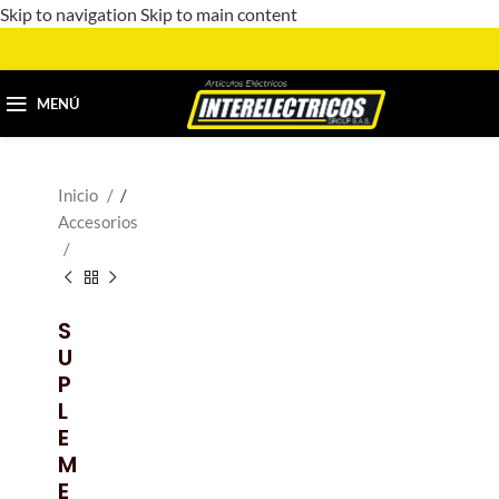
Skip to navigation
Skip to main content
MENÚ
Inicio
/
Accesorios
S
U
P
L
E
M
E