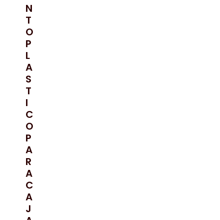
N
T
O
P
L
A
S
T
I
C
O
P
A
R
A
C
A
J