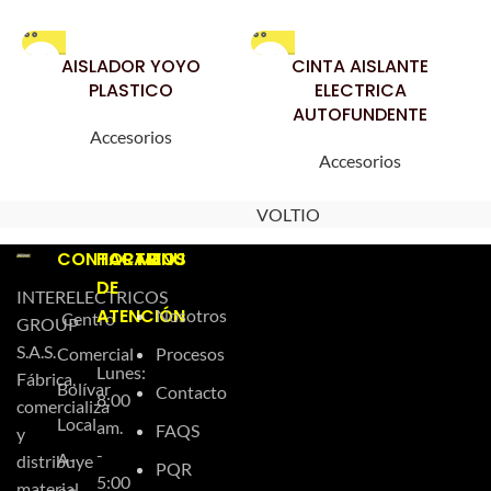
AISLADOR YOYO
CINTA AISLANTE
C
PLASTICO
ELECTRICA
AUTOFUNDENTE
Accesorios
Accesorios
VOLTIO
CONTACTO
HORARIOS
MENU
DE
INTERELECTRICOS
ATENCIÓN
Nosotros
Centro
GROUP
S.A.S.
Comercial
Procesos
Lunes:
Fábrica,
Bolívar
Contacto
8:00
comercializa
Local
am.
FAQS
y
-
A-
distribuye
PQR
5:00
material