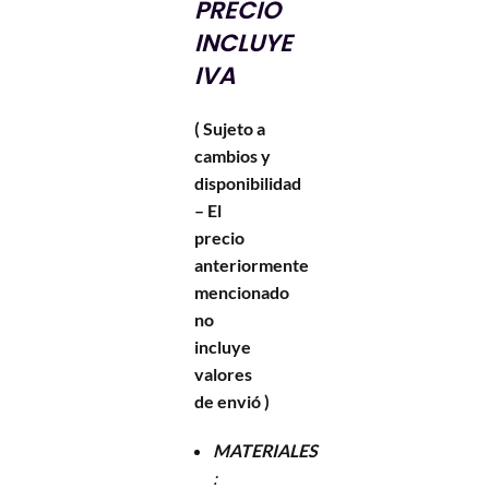
PRECIO
INCLUYE
IVA
( Sujeto a
cambios y
disponibilidad
– El
precio
anteriormente
mencionado
no
incluye
valores
de envió )
MATERIALES
: