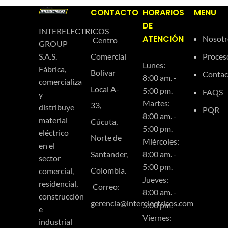
CONTACTO
HORARIOS
MENU
DE
INTERELECTRICOS
ATENCIÓN
Nosotr
Centro
GROUP
Comercial
Proces
S.A.S.
Lunes:
Fábrica,
Bolívar
Contac
8:00 am. -
comercializa
Local A-
5:00 pm.
FAQS
y
Martes:
33,
distribuye
PQR
8:00 am. -
material
Cúcuta,
5:00 pm.
eléctrico
Norte de
Miércoles:
en el
Santander,
8:00 am. -
sector
5:00 pm.
Colombia.
comercial,
Jueves:
residencial,
Correo:
8:00 am. -
construcción
gerencia@interelectricos.com
5:00 pm.
e
Viernes:
industrial