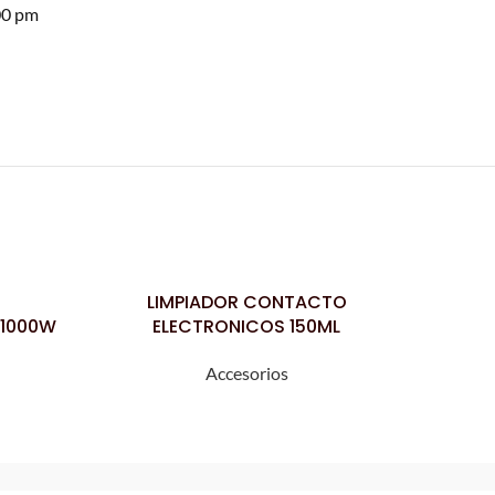
00 pm
LIMPIADOR CONTACTO
P
LEER MÁS
LEER MÁS
 1000W
ELECTRONICOS 150ML
Accesorios