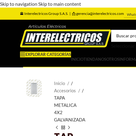
Skip to navigation
Skip to main content
🕋
Interelectricos Group S.A.S. |
📩 gerencia@interelectricos.com
What
Seleccionar
EXPLORAR CATEGORÍAS
INICIO
TIENDA
NOSOTROS
INFORM
Inicio
/
Accesorios
/
TAPA
METALICA
4X2
GALVANIZADA