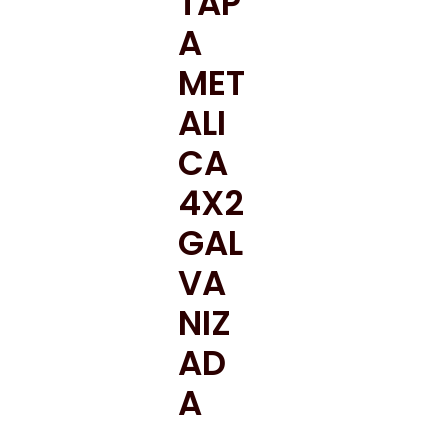
TAP
A
MET
ALI
CA
4X2
GAL
VA
NIZ
AD
A