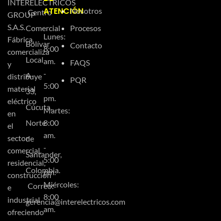
INTERELECTRICOS
ATENCIÓN
Nosotros
Centro
GROUP
S.A.S.
Comercial
Procesos
Lunes:
Fábrica,
Bolívar
Contacto
8:00
comercializa
Local
am.
FAQS
y
-
A-
distribuye
PQR
5:00
material
33,
pm.
eléctrico
Cúcuta,
Martes:
en
Norte
8:00
el
am.
sector
de
-
comercial,
Santander,
5:00
residencial,
Colombia.
pm.
construcción
Miércoles:
Correo:
e
8:00
industrial
gerencia@interelectricos.com
am.
ofreciendo