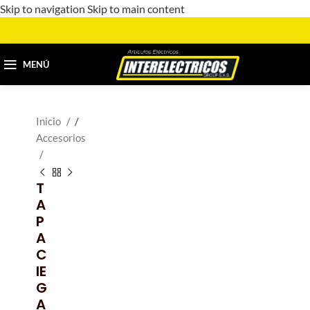
Skip to navigation
Skip to main content
MENÚ
Inicio
/
Accesorios
T
A
P
A
C
IE
G
A