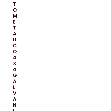
T
O
M
E
T
A
LI
C
O
4
X
4
G
A
L
V
A
N