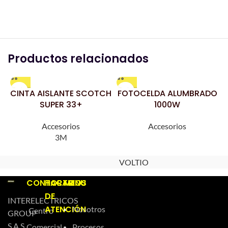
Productos relacionados
CINTA AISLANTE SCOTCH
FOTOCELDA ALUMBRADO
SUPER 33+
1000W
Accesorios
Accesorios
3M
VOLTIO
CONTACTO
HORARIOS
MENU
DE
INTERELECTRICOS
ATENCIÓN
Nosotros
Centro
GROUP
S.A.S.
Comercial
Procesos