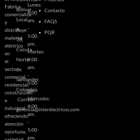
Lunes:
Fábrica,
Bolívar
Contacto
8:00
comercializa
Local
am.
FAQS
y
-
A-
distribuye
PQR
5:00
material
33,
pm.
eléctrico
Cúcuta,
Martes:
en
Norte
8:00
el
am.
sector
de
-
comercial,
Santander,
5:00
residencial,
Colombia.
pm.
construcción
Miércoles:
Correo:
e
8:00
industrial
gerencia@interelectricos.com
am.
ofreciendo
-
atención
5:00
oportuna,
pm.
variedad