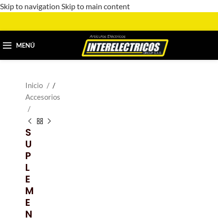
Skip to navigation
Skip to main content
MENÚ
Inicio
/
Accesorios
S
U
P
L
E
M
E
N