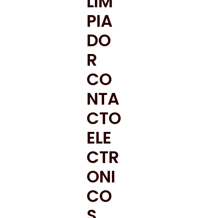
LIM
PIA
DO
R
CO
NTA
CTO
ELE
CTR
ONI
CO
S