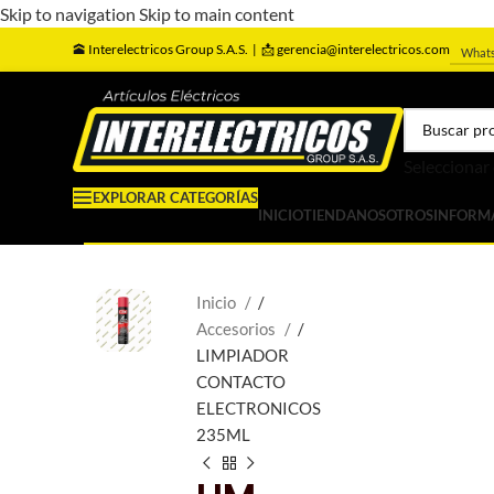
Skip to navigation
Skip to main content
🕋
Interelectricos Group S.A.S. |
📩 gerencia@interelectricos.com
What
Seleccionar
EXPLORAR CATEGORÍAS
INICIO
TIENDA
NOSOTROS
INFORM
Inicio
/
Accesorios
/
LIMPIADOR
CONTACTO
ELECTRONICOS
235ML