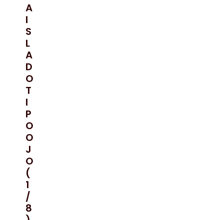
A
I
S
L
A
D
O
T
I
P
O
O
J
O
(
1
/
8