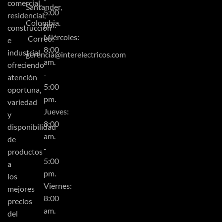
comercial,
Santander,
5:00
residencial,
Colombia.
pm.
construcción
Miércoles:
Correo:
e
8:00
industrial
gerencia@interelectricos.com
am.
ofreciendo
-
atención
5:00
oportuna,
pm.
variedad
Jueves:
y
8:00
disponibilidad
am.
de
-
productos
5:00
a
pm.
los
Viernes:
mejores
8:00
precios
am.
del