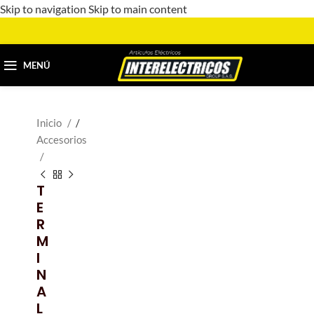
Skip to navigation
Skip to main content
MENÚ
Inicio
/
Accesorios
T
E
R
M
I
N
A
L