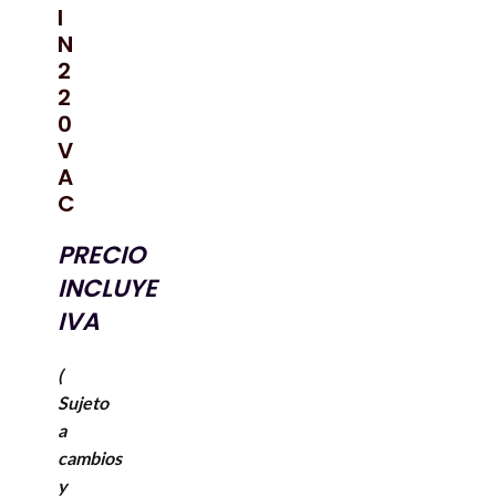
I
N
2
2
0
V
A
C
PRECIO
INCLUYE
IVA
(
Sujeto
a
cambios
y