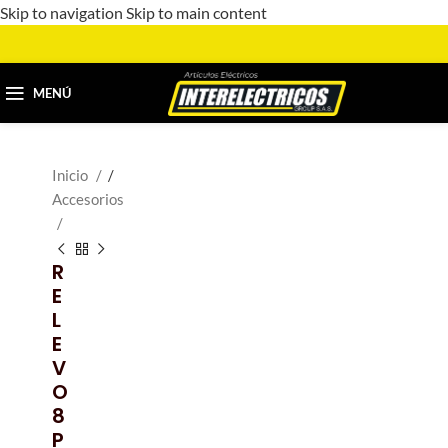
Skip to navigation
Skip to main content
MENÚ
Inicio
/
Accesorios
R
E
L
E
V
O
8
P