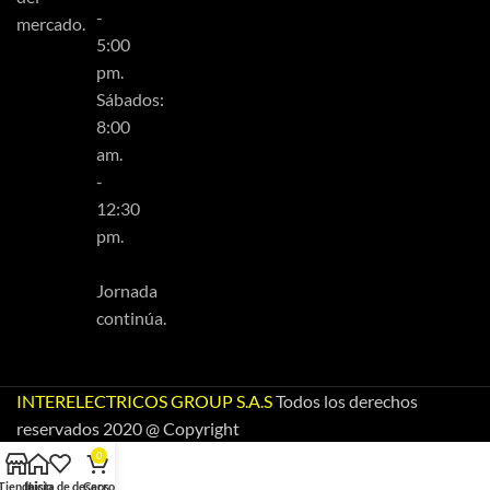
-
mercado.
5:00
pm.
Sábados:
8:00
am.
-
12:30
pm.
Jornada
continúa.
INTERELECTRICOS GROUP S.A.S
Todos los derechos
reservados 2020 @ Copyright
0
Tienda
Inicio
Lista de deseos
Carro