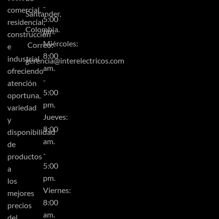
-
comercial,
Santander,
5:00
residencial,
Colombia.
pm.
construcción
Miércoles:
Correo:
e
8:00
industrial
gerencia@interelectricos.com
am.
ofreciendo
-
atención
5:00
oportuna,
pm.
variedad
Jueves:
y
8:00
disponibilidad
am.
de
-
productos
5:00
a
pm.
los
Viernes:
mejores
8:00
precios
am.
del