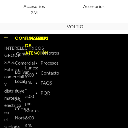
Accesorios
Accesorios
3M
VOLTIO
CONTACTO
HORARIOS
MENU
DE
INTERELECTRICOS
ATENCIÓN
Nosotros
Centro
GROUP
S.A.S.
Comercial
Procesos
Lunes:
Fábrica,
Bolívar
Contacto
8:00
comercializa
Local
am.
FAQS
y
-
A-
distribuye
PQR
5:00
material
33,
pm.
eléctrico
Cúcuta,
Martes:
en
Norte
8:00
el
am.
sector
de