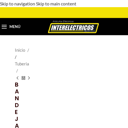
Skip to navigation
Skip to main content
MENÚ
Inicio
/
Tuberia
B
A
N
D
E
J
A