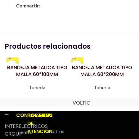
Compartir:
Productos relacionados
BANDEJA METALICA TIPO
BANDEJA METALICA TIPO
MALLA 60*100MM
MALLA 60*200MM
Tuberia
Tuberia
VOLTIO
CONTACTO
HORARIOS
MENU
DE
INTERELECTRICOS
ATENCIÓN
Nosotros
Centro
GROUP