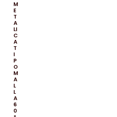
M
E
T
A
LI
C
A
T
I
P
O
M
A
L
L
A
6
0