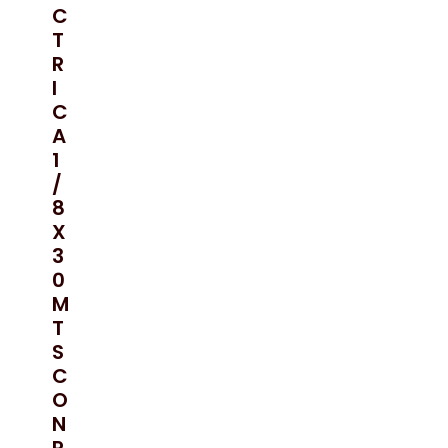
C
T
R
I
C
A
1
/
8
X
3
0
M
T
S
C
O
N