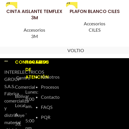
CINTA AISLANTE TEMFLEX
PLAFON BLANCO CILES
3M
Accesorios
Accesorios
CILES
3M
VOLTIO
CONTACTO
HORARIOS
MENU
DE
INTERELECTRICOS
ATENCIÓN
Nosotros
Centro
GROUP
S.A.S.
Comercial
Procesos
Lunes:
Fábrica,
Bolívar
Contacto
8:00
comercializa
Local
am.
FAQS
y
-
A-
distribuye
PQR
5:00
material
33,
pm.