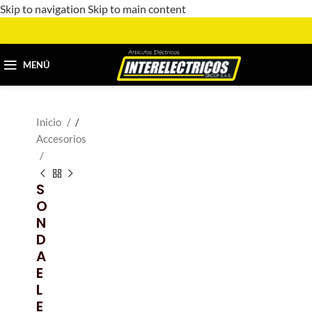
Skip to navigation
Skip to main content
MENÚ
Inicio
/
Accesorios
S
O
N
D
A
E
L
E