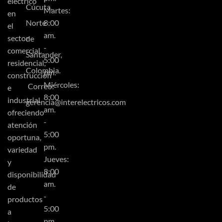
eléctrico
Cúcuta,
Martes:
en
Norte
8:00
el
am.
sector
de
-
comercial,
Santander,
5:00
residencial,
Colombia.
pm.
construcción
Miércoles:
Correo:
e
8:00
industrial
gerencia@interelectricos.com
am.
ofreciendo
-
atención
5:00
oportuna,
pm.
variedad
Jueves:
y
8:00
disponibilidad
am.
de
-
productos
5:00
a
pm.