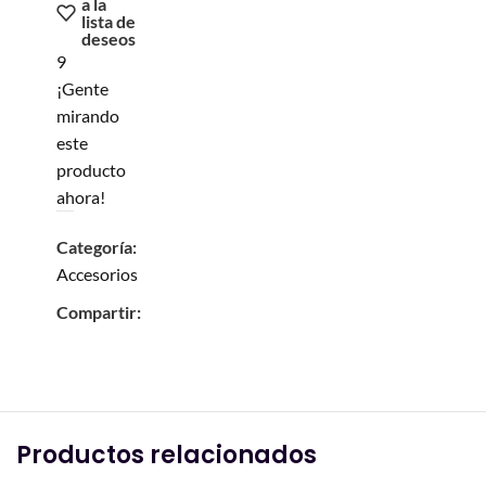
a la
lista de
deseos
9
¡Gente
mirando
este
producto
ahora!
Categoría:
Accesorios
Compartir:
Productos relacionados