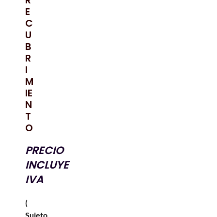
R
E
C
U
B
R
I
M
IE
N
T
O
PRECIO
INCLUYE
IVA
(
Sujeto