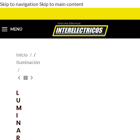
Skip to navigation
Skip to main content
MENÚ
Inicio
/
Iluminación
L
U
M
I
N
A
R