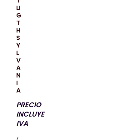
T
LI
G
T
H
S
Y
L
V
A
N
I
A
PRECIO
INCLUYE
IVA
(