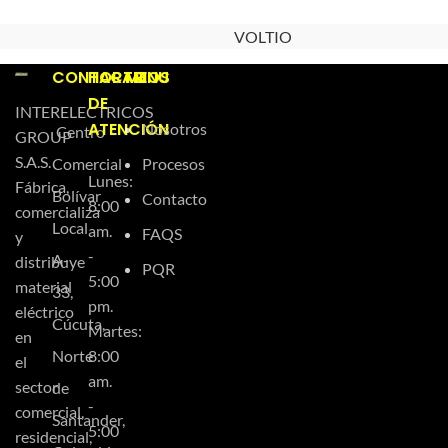
VOLTIO
CONTACTO
HORARIOS
MENU
DE
INTERELECTRICOS
ATENCIÓN
Nosotros
Centro
GROUP
S.A.S.
Comercial
Procesos
Lunes:
Fábrica,
Bolívar
Contacto
8:00
comercializa
Local
am.
FAQS
y
-
A-
distribuye
PQR
5:00
material
33,
pm.
eléctrico
Cúcuta,
Martes:
en
Norte
8:00
el
am.
sector
de
-
comercial,
Santander,
5:00
residencial,