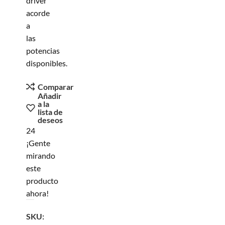
driver
acorde
a
las
potencias
disponibles.
Comparar
Añadir
a la
lista de
deseos
24
¡Gente
mirando
este
producto
ahora!
SKU: