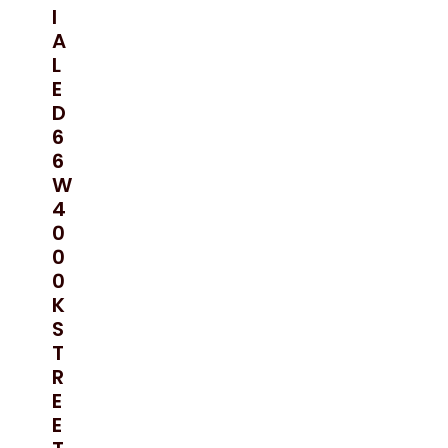
I
A
L
E
D
6
6
W
4
0
0
0
K
S
T
R
E
E