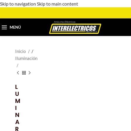
Skip to navigation
Skip to main content
MENÚ
Inicio
/
Iluminación
L
U
M
I
N
A
R