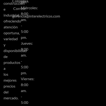
Colombia.
pm.
construcción
Miércoles:
Correo:
e
8:00
industrial
gerencia@interelectricos.com
am.
ofreciendo
-
atención
5:00
oportuna,
pm.
variedad
Jueves:
y
8:00
disponibilidad
am.
de
-
productos
5:00
a
pm.
los
Viernes:
mejores
8:00
precios
am.
del
-
mercado.
5:00