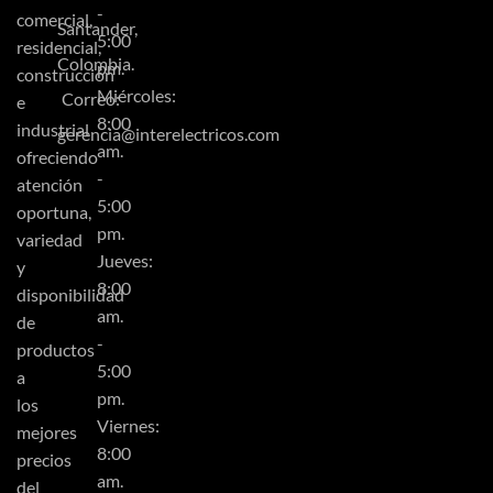
-
comercial,
Santander,
5:00
residencial,
Colombia.
pm.
construcción
Miércoles:
Correo:
e
8:00
industrial
gerencia@interelectricos.com
am.
ofreciendo
-
atención
5:00
oportuna,
pm.
variedad
Jueves:
y
8:00
disponibilidad
am.
de
-
productos
5:00
a
pm.
los
Viernes:
mejores
8:00
precios
am.
del