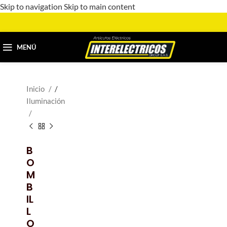
Skip to navigation
Skip to main content
MENÚ
Inicio
/
Iluminación
B
O
M
B
IL
L
O