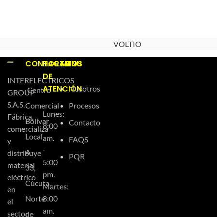
VOLTIO
CONTACTO
HORARIOS
MENU
DE
INTERELECTRICOS
ATENCIÓN
Nosotros
Centro
GROUP
S.A.S.
Comercial
Procesos
Lunes:
Fábrica,
Bolívar
Contacto
8:00
comercializa
Local
am.
FAQS
y
-
A-
distribuye
PQR
5:00
material
33,
pm.
eléctrico
Cúcuta,
Martes:
en
Norte
8:00
el
am.
sector
de