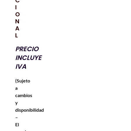
C
I
O
N
A
L
PRECIO
INCLUYE
IVA
(Sujeto
a
cambios
y
disponibilidad
–
El