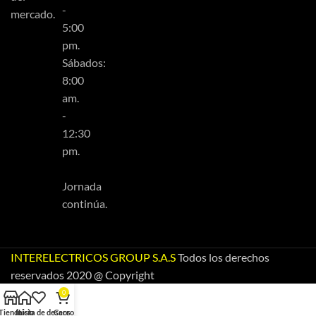
-
mercado.
5:00
pm.
Sábados:
8:00
am.
-
12:30
pm.
Jornada
continúa.
INTERELECTRICOS GROUP S.A.S
Todos los derechos
reservados 2020 @ Copyright
0
Tienda
Inicio
Lista de deseos
Carro