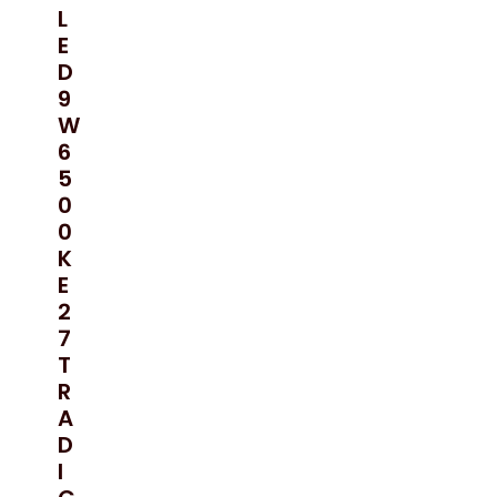
L
E
D
9
W
6
5
0
0
K
E
2
7
T
R
A
D
I