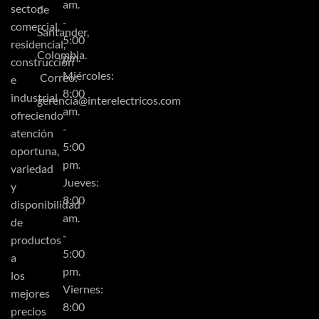
am.
sector
de
-
comercial,
Santander,
5:00
residencial,
Colombia.
pm.
construcción
Miércoles:
Correo:
e
8:00
industrial
gerencia@interelectricos.com
am.
ofreciendo
-
atención
5:00
oportuna,
pm.
variedad
Jueves:
y
8:00
disponibilidad
am.
de
-
productos
5:00
a
pm.
los
Viernes:
mejores
8:00
precios