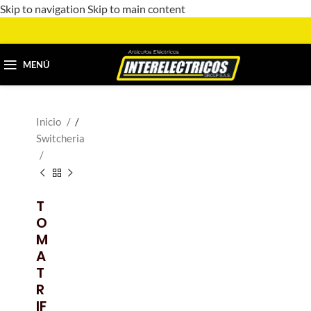
Skip to navigation
Skip to main content
MENÚ
Inicio
/
Switcheria
T
O
M
A
T
R
IF