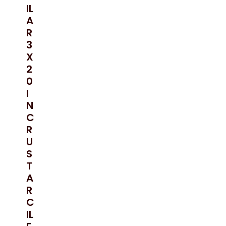
IL
A
R
3
X
2
0
I
N
C
R
U
S
T
A
R
C
IL