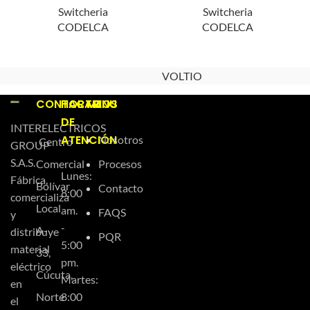
Switcheria
Switcheria
CODELCA
CODELCA
VOLTIO
CONTACTO
HORARIOS
MENU
DE
INTERELECTRICOS
ATENCIÓN
Nosotros
Centro
GROUP
S.A.S.
Comercial
Procesos
Lunes:
Fábrica,
Bolívar
Contacto
8:00
comercializa
Local
am.
FAQS
y
-
A-
distribuye
PQR
5:00
material
33,
pm.
eléctrico
Cúcuta,
Martes:
en
Norte
8:00
el