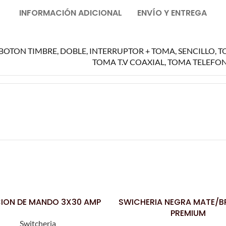
INFORMACIÓN ADICIONAL
ENVÍO Y ENTREGA
BOTON TIMBRE
,
DOBLE
,
INTERRUPTOR + TOMA
,
SENCILLO
,
T
TOMA T.V COAXIAL
,
TOMA TELEFO
ION DE MANDO 3X30 AMP
SWICHERIA NEGRA MATE/BR
LEER MÁS
PREMIUM
Switcheria