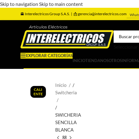
Skip to navigation
Skip to main content
🕋
Interelectricos Group S.A.S. |
📩 gerencia@interelectricos.com
What
Seleccionar
EXPLORAR CATEGORÍAS
INICIO
TIENDA
NOSOTROS
INFORM
Inicio
/
CALI
Switcheria
ENTE
/
SWICHERIA
SENCILLA
BLANCA