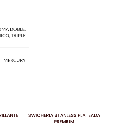
OMA DOBLE
,
NICO
,
TRIPLE
MERCURY
ILLANTE
SWICHERIA STANLESS PLATEADA
TOMA
LEER MÁS
LEER MÁS
PREMIUM