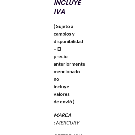
INCLUYE
IVA
( Sujeto a
cambios y
disponibilidad
– El
precio
anteriormente
mencionado
no
incluye
valores
de envió )
MARCA
:
MERCURY