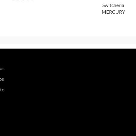
Switcheria
MERCURY
os
os
to