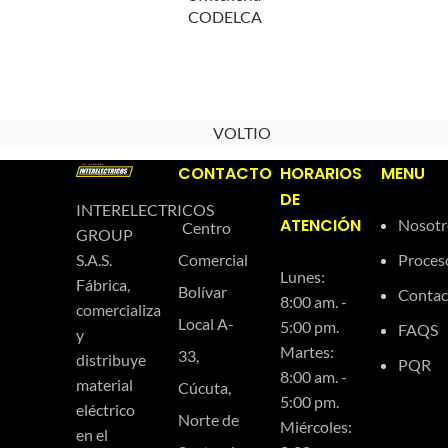
CODELCA
VOLTIO
CONTACTO
HORARIOS
MENU
DE
INTERELECTRICOS
ATENCIÓN
Nosotr
Centro
GROUP
Comercial
Proces
S.A.S.
Lunes:
Fábrica,
Bolívar
Contac
8:00 am. -
comercializa
Local A-
5:00 pm.
FAQS
y
Martes:
33,
distribuye
PQR
8:00 am. -
material
Cúcuta,
5:00 pm.
eléctrico
Norte de
Miércoles:
en el