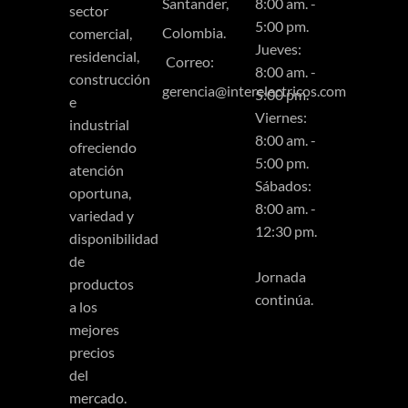
Santander,
8:00 am. -
sector
5:00 pm.
Colombia.
comercial,
Jueves:
residencial,
Correo:
8:00 am. -
construcción
gerencia@interelectricos.com
5:00 pm.
e
Viernes:
industrial
8:00 am. -
ofreciendo
5:00 pm.
atención
Sábados:
oportuna,
8:00 am. -
variedad y
12:30 pm.
disponibilidad
de
Jornada
productos
continúa.
a los
mejores
precios
del
mercado.