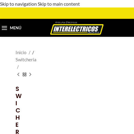
Skip to navigation
Skip to main content
MENÚ
Inicio
/
Switcheria
S
W
I
C
H
E
R