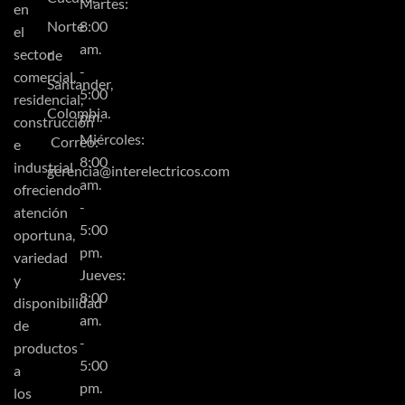
Martes:
en
Norte
8:00
el
am.
sector
de
-
comercial,
Santander,
5:00
residencial,
Colombia.
pm.
construcción
Miércoles:
Correo:
e
8:00
industrial
gerencia@interelectricos.com
am.
ofreciendo
-
atención
5:00
oportuna,
pm.
variedad
Jueves:
y
8:00
disponibilidad
am.
de
-
productos
5:00
a
pm.
los