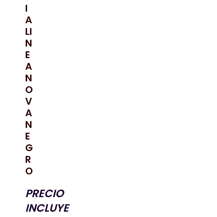
I
A
LI
N
E
A
N
O
V
A
N
E
G
R
O
PRECIO
INCLUYE