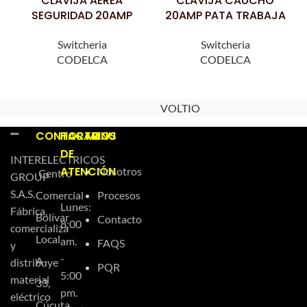
CLAVIJA AEREA
CLAVIJA CAUCHO
SEGURIDAD 20AMP
20AMP PATA TRABAJA
Switcheria
Switcheria
CODELCA
CODELCA
VOLTIO
CONTACTO
HORARIOS
MENU
DE
INTERELECTRICOS
ATENCIÓN
Nosotros
Centro
GROUP
S.A.S.
Comercial
Procesos
Lunes:
Fábrica,
Bolívar
Contacto
8:00
comercializa
Local
am.
FAQS
y
-
A-
distribuye
PQR
5:00
material
33,
pm.
eléctrico
Cúcuta,