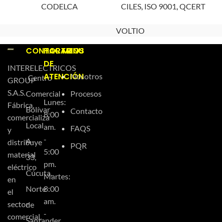
CODELCA
CILES
,
ISO 9001
,
QCERT
VOLTIO
CONTACTO
HORARIOS
MENU
DE
INTERELECTRICOS
ATENCIÓN
Nosotros
Centro
GROUP
S.A.S.
Comercial
Procesos
Lunes:
Fábrica,
Bolívar
Contacto
8:00
comercializa
Local
am.
FAQS
y
-
A-
distribuye
PQR
5:00
material
33,
pm.
eléctrico
Cúcuta,
Martes:
en
Norte
8:00
el
am.
sector
de
-
comercial,
Santander,