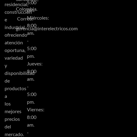
5:00
residencial,
Colombia.
pm.
construcción
Miércoles:
Correo:
e
8:00
industrial
gerencia@interelectricos.com
am.
ofreciendo
-
atención
5:00
oportuna,
pm.
variedad
Jueves:
y
8:00
disponibilidad
am.
de
-
productos
5:00
a
pm.
los
Viernes:
mejores
8:00
precios
am.
del
-
mercado.