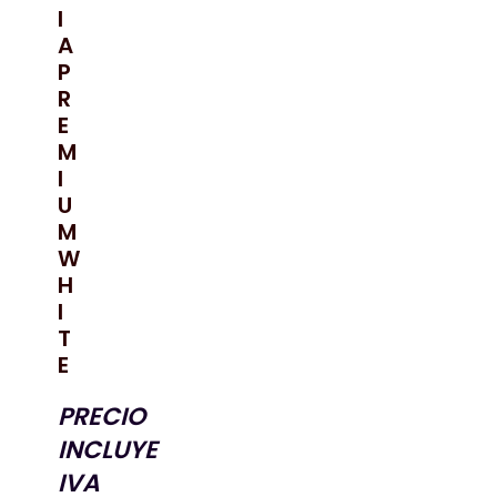
I
A
P
R
E
M
I
U
M
W
H
I
T
E
PRECIO
INCLUYE
IVA