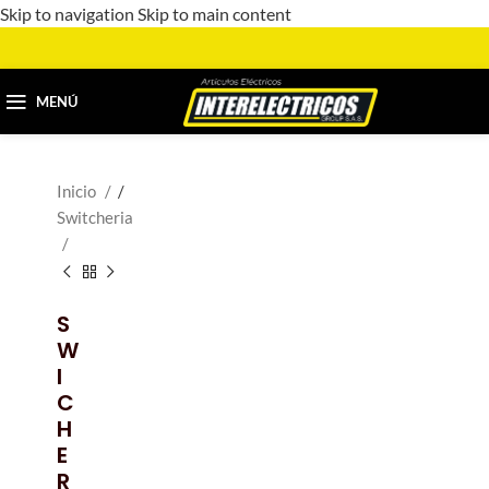
Skip to navigation
Skip to main content
MENÚ
Inicio
/
Switcheria
S
W
I
C
H
E
R