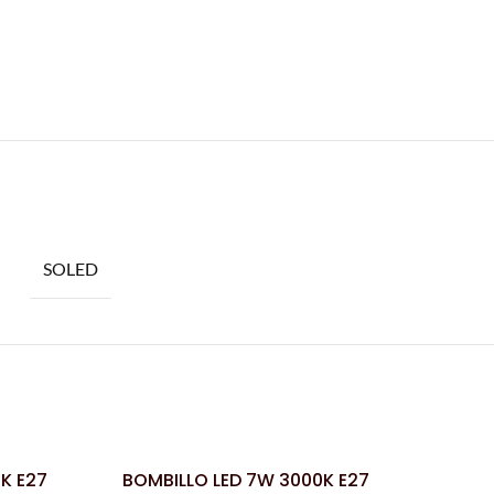
SOLED
K E27
BOMBILLO LED 7W 3000K E27
BOMB
LEER MÁS
LEER MÁS