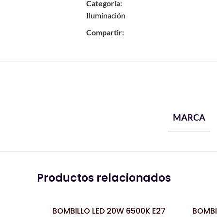
Categoría:
Iluminación
Compartir:
MARCA
Productos relacionados
BOMBILLO LED 20W 6500K E27
BOMBI
LEER MÁS
LEER MÁS