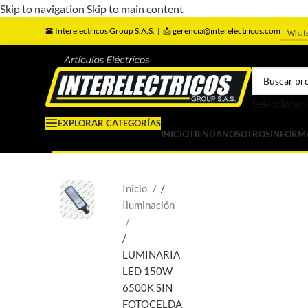
Skip to navigation
Skip to main content
🕋
Interelectricos Group S.A.S. |
📩 gerencia@interelectricos.com
What
Seleccionar
EXPLORAR CATEGORÍAS
INICIO
TIENDA
NOSOTROS
INFORM
Inicio
/
Iluminación
/
LUMINARIA
LED 150W
6500K SIN
FOTOCELDA