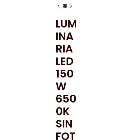
LUM
INA
RIA
LED
150
W
650
0K
SIN
FOT