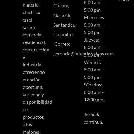
8:00 am. -
material
Cúcuta,
5:00 pm.
eléctrico
Norte de
Miércoles:
en el
Santander,
8:00 am. -
sector
5:00 pm.
Colombia.
comercial,
Jueves:
residencial,
Correo:
8:00 am. -
construcción
gerencia@interelectricos.com
5:00 pm.
e
Viernes:
industrial
8:00 am. -
ofreciendo
5:00 pm.
atención
Sábados:
oportuna,
8:00 am. -
variedad y
12:30 pm.
disponibilidad
de
Jornada
productos
continúa.
a los
mejores