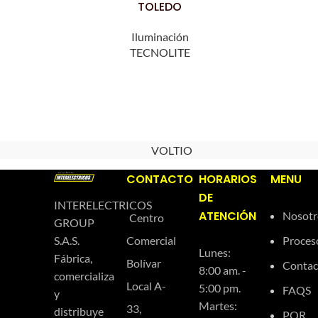
TOLEDO
Iluminación
TECNOLITE
VOLTIO
CONTACTO
HORARIOS
MENU
DE
INTERELECTRICOS
ATENCIÓN
Nosotr
Centro
GROUP
Comercial
Proces
S.A.S.
Lunes:
Fábrica,
Bolívar
Contac
8:00 am. -
comercializa
Local A-
5:00 pm.
FAQS
y
Martes:
33,
distribuye
PQR