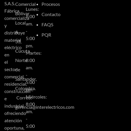
S.A.S.
Comercial
Procesos
Lunes:
Fábrica,
Bolívar
Contacto
8:00
comercializa
Local
am.
FAQS
y
-
A-
distribuye
PQR
5:00
material
33,
pm.
eléctrico
Cúcuta,
Martes:
en
Norte
8:00
el
am.
sector
de
-
comercial,
Santander,
5:00
residencial,
Colombia.
pm.
construcción
Miércoles:
Correo:
e
8:00
industrial
gerencia@interelectricos.com
am.
ofreciendo
-
atención
5:00
oportuna,