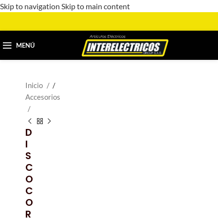
Skip to navigation
Skip to main content
MENÚ
Inicio
/
Accesorios
D
I
S
C
O
C
O
R