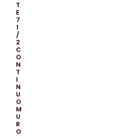
T
E
7
1
/
2
C
O
N
T
I
N
U
O
M
U
R
O