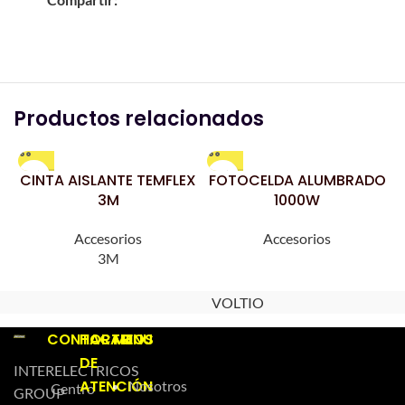
Productos relacionados
CINTA AISLANTE TEMFLEX
FOTOCELDA ALUMBRADO
3M
1000W
Accesorios
Accesorios
3M
VOLTIO
CONTACTO
HORARIOS
MENU
DE
INTERELECTRICOS
ATENCIÓN
Nosotros
Centro
GROUP