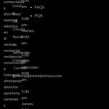
8:00
comercializa
Local
am.
FAQS
y
-
A-
distribuye
PQR
5:00
material
33,
pm.
eléctrico
Cúcuta,
Martes:
en
Norte
8:00
el
am.
sector
de
-
comercial,
Santander,
5:00
residencial,
Colombia.
pm.
construcción
Miércoles:
Correo:
e
8:00
industrial
gerencia@interelectricos.com
am.
ofreciendo
-
atención
5:00
oportuna,
pm.
variedad
Jueves:
y