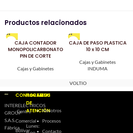
Productos relacionados
CAJA CONTADOR
CAJA DE PASO PLASTICA
MONOPOLICARBONATO
10 x 10 CM
PIN DE CORTE
Cajas y Gabinetes
Cajas y Gabinetes
INDUMA
VOLTIO
CONTACTO
HORARIOS
MENU
DE
INTERELECTRICOS
ATENCIÓN
Nosotros
Centro
GROUP
S.A.S.
Comercial
Procesos
Lunes:
Fábrica,
Bolívar
Contacto