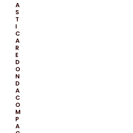
A
S
T
I
C
A
R
E
D
O
N
D
A
C
O
M
P
A