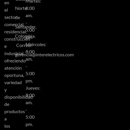
Martes:
en
Norte
8:00
el
am.
sector
de
-
comercial,
Santander,
5:00
residencial,
Colombia.
pm.
construcción
Miércoles:
Correo:
e
8:00
industrial
gerencia@interelectricos.com
am.
ofreciendo
-
atención
5:00
oportuna,
pm.
variedad
Jueves:
y
8:00
disponibilidad
am.
de
-
productos
5:00
a
pm.
los