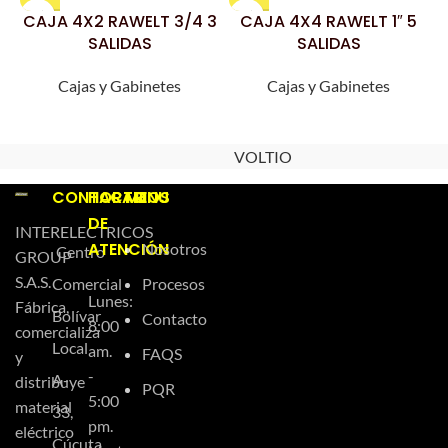
CAJA 4X2 RAWELT 3/4 3
CAJA 4X4 RAWELT 1″ 5
SALIDAS
SALIDAS
Cajas y Gabinetes
Cajas y Gabinetes
VOLTIO
CONTACTO
HORARIOS
MENU
DE
INTERELECTRICOS
ATENCIÓN
Nosotros
Centro
GROUP
S.A.S.
Comercial
Procesos
Lunes:
Fábrica,
Bolívar
Contacto
8:00
comercializa
Local
am.
FAQS
y
-
A-
distribuye
PQR
5:00
material
33,
pm.
eléctrico
Cúcuta,