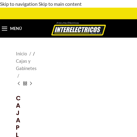
Skip to navigation
Skip to main content
MENÚ
Inicio
/
Cajas y
Gabinetes
C
A
J
A
P
L