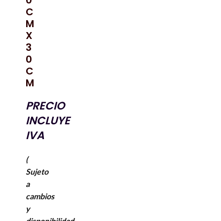
0
C
M
X
3
0
C
M
PRECIO
INCLUYE
IVA
(
Sujeto
a
cambios
y
disponibilidad