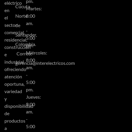
pm.
eléctrico
Cúcuta,
Martes:
en
Norte
8:00
el
am.
sector
de
-
comercial,
Santander,
5:00
residencial,
Colombia.
pm.
construcción
Miércoles:
Correo:
e
8:00
industrial
gerencia@interelectricos.com
am.
ofreciendo
-
atención
5:00
oportuna,
pm.
variedad
Jueves:
y
8:00
disponibilidad
am.
de
-
productos
5:00
a