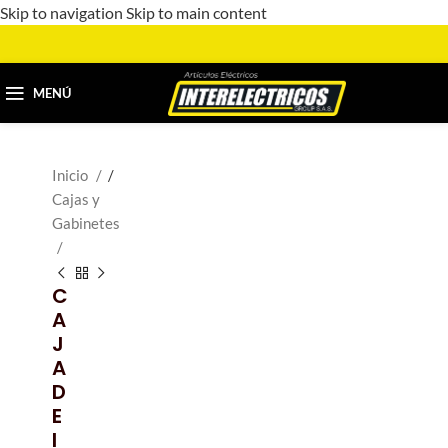
Skip to navigation
Skip to main content
MENÚ
Inicio
/
Cajas y
Gabinetes
C
A
J
A
D
E
I