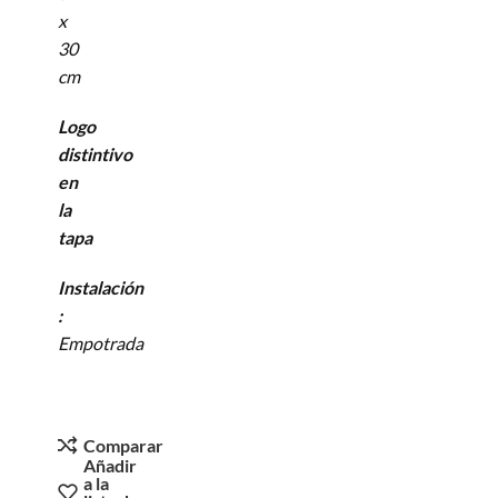
x
30
cm
Logo
distintivo
en
la
tapa
Instalación
:
Empotrada
Comparar
Añadir
a la