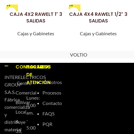
CAJA 4X2 RAWELT 1″ 3
CAJA 4X4 RAWELT 1/2″ 3
SALIDAS
SALIDAS
Cajas y Gabinetes
Cajas y Gabinetes
VOLTIO
CONTACTO
HORARIOS
MENU
DE
INTERELECTRICOS
ATENCIÓN
Nosotros
Centro
GROUP
S.A.S.
Comercial
Procesos
Lunes:
Fábrica,
Bolívar
Contacto
8:00
comercializa
Local
am.
FAQS
y
-
A-
distribuye
PQR
5:00
material
33,