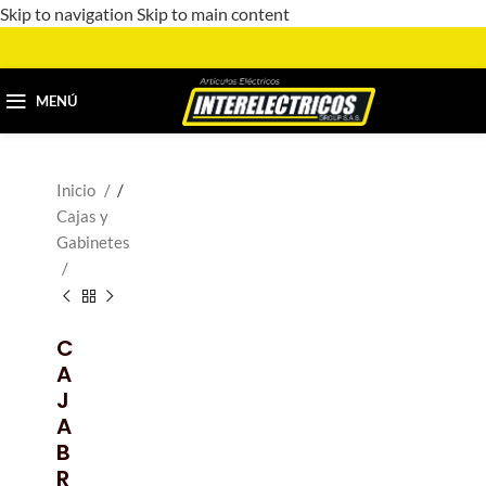
Skip to navigation
Skip to main content
MENÚ
Inicio
/
Cajas y
Gabinetes
C
A
J
A
B
R