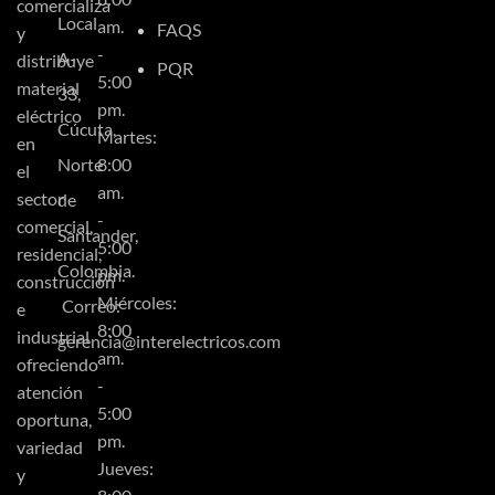
comercializa
Local
am.
FAQS
y
-
A-
distribuye
PQR
5:00
material
33,
pm.
eléctrico
Cúcuta,
Martes:
en
Norte
8:00
el
am.
sector
de
-
comercial,
Santander,
5:00
residencial,
Colombia.
pm.
construcción
Miércoles:
Correo:
e
8:00
industrial
gerencia@interelectricos.com
am.
ofreciendo
-
atención
5:00
oportuna,
pm.
variedad
Jueves:
y