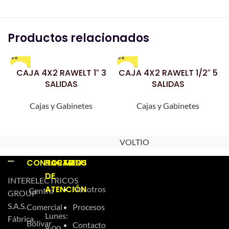
Productos relacionados
CAJA 4X2 RAWELT 1″ 3
CAJA 4X2 RAWELT 1/2″ 5
SALIDAS
SALIDAS
Cajas y Gabinetes
Cajas y Gabinetes
VOLTIO
CONTACTO
HORARIOS
MENU
DE
INTERELECTRICOS
ATENCIÓN
Nosotros
Centro
GROUP
S.A.S.
Comercial
Procesos
Lunes:
Fábrica,
Bolívar
Contacto
8:00