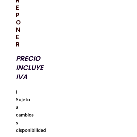
R
E
P
O
N
E
R
PRECIO
INCLUYE
IVA
(
Sujeto
a
cambios
y
disponibilidad