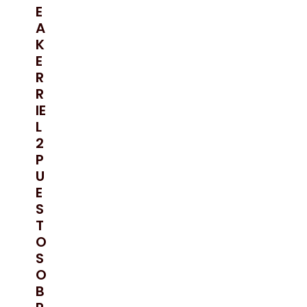
E
A
K
E
R
R
IE
L
2
P
U
E
S
T
O
S
O
B