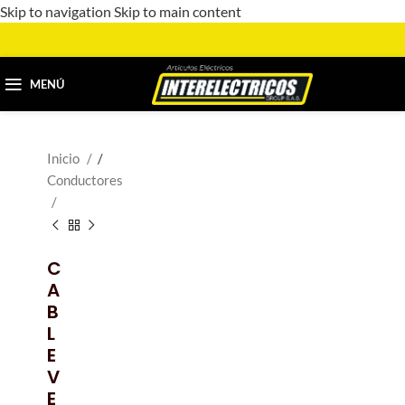
Skip to navigation
Skip to main content
MENÚ
Inicio
/
Conductores
C
A
B
L
E
V
E