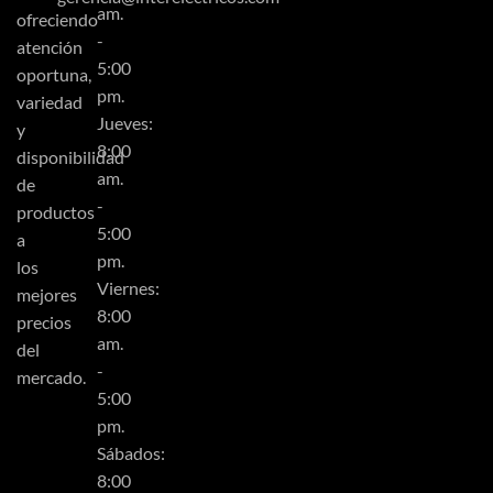
am.
ofreciendo
-
atención
5:00
oportuna,
pm.
variedad
Jueves:
y
8:00
disponibilidad
am.
de
-
productos
5:00
a
pm.
los
Viernes:
mejores
8:00
precios
am.
del
-
mercado.
5:00
pm.
Sábados:
8:00