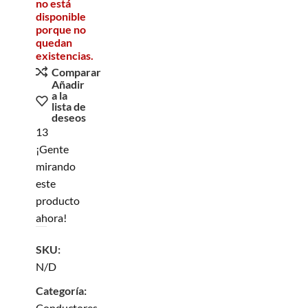
no está
disponible
porque no
quedan
existencias.
Comparar
Añadir
a la
lista de
deseos
13
¡Gente
mirando
este
producto
ahora!
SKU:
N/D
Categoría:
Conductores