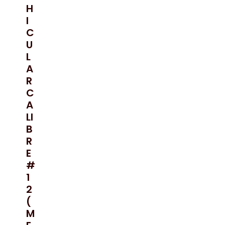
H
I
C
U
L
A
R
C
A
LI
B
R
E
#
1
2
(
M