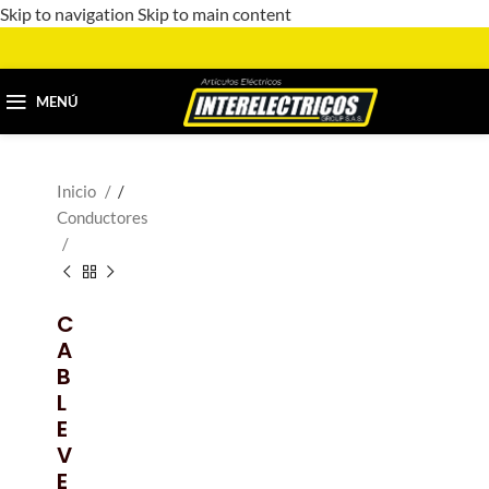
Skip to navigation
Skip to main content
MENÚ
Inicio
/
Conductores
C
A
B
L
E
V
E