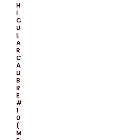
H
I
C
U
L
A
R
C
A
LI
B
R
E
#
1
0
(
M