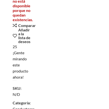
no está
disponible
porque no
quedan
existencias.
Comparar
Añadir
a la
lista de
deseos
25
¡Gente
mirando
este
producto
ahora!
SKU:
N/D
Categoría:
Conductores