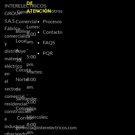
DE
INTERELECTRICOS
ATENCIÓN
Nosotros
Centro
GROUP
S.A.S.
Comercial
Procesos
Lunes:
Fábrica,
Bolívar
Contacto
8:00
comercializa
Local
am.
FAQS
y
-
A-
distribuye
PQR
5:00
material
33,
pm.
eléctrico
Cúcuta,
Martes:
en
Norte
8:00
el
am.
sector
de
-
comercial,
Santander,
5:00
residencial,
Colombia.
pm.
construcción
Miércoles:
Correo:
e
8:00
industrial
gerencia@interelectricos.com
am.
ofreciendo