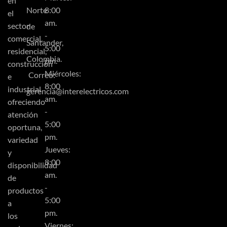
en
Norte
8:00
el
am.
sector
de
-
comercial,
Santander,
5:00
residencial,
Colombia.
pm.
construcción
Miércoles:
Correo:
e
8:00
industrial
gerencia@interelectricos.com
am.
ofreciendo
-
atención
5:00
oportuna,
pm.
variedad
Jueves:
y
8:00
disponibilidad
am.
de
-
productos
5:00
a
pm.
los
Viernes: