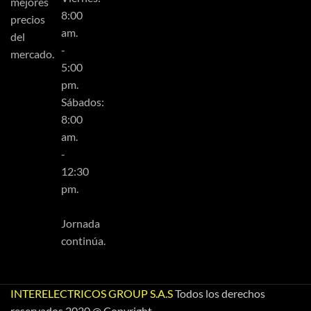
mejores
8:00
precios
am.
del
-
mercado.
5:00
pm.
Sábados:
8:00
am.
-
12:30
pm.
Jornada
continúa.
INTERELECTRICOS GROUP S.A.S
Todos los derechos
reservados 2020 @ Copyright