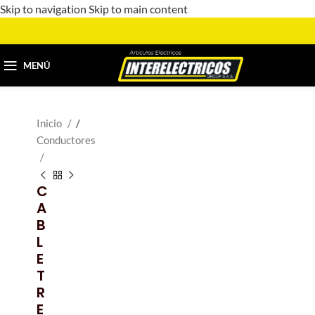
Skip to navigation
Skip to main content
MENÚ
Inicio
/
Conductores
C
A
B
L
E
T
R
E