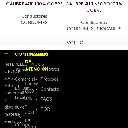
CALIBRE #10 100% COBRE
CALIBRE #10 NEGRO 100%
COBRE
Conductores
CONDUMEX
Conductores
CONDUMEX
,
PROCABLES
VOLTIO
CONTACTO
HORARIOS
MENU
DE
INTERELECTRICOS
ATENCIÓN
Nosotros
Centro
GROUP
S.A.S.
Comercial
Procesos
Lunes:
Fábrica,
Bolívar
Contacto
8:00
comercializa
Local
am.
FAQS
y
-
A-
distribuye
PQR
5:00
material
33,
pm.
eléctrico
Cúcuta,
Martes: