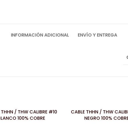
INFORMACIÓN ADICIONAL
ENVÍO Y ENTREGA
 THHN / THW CALIBRE #10
CABLE THHN / THW CALIB
LEER MÁS
BLANCO 100% COBRE
NEGRO 100% COBR