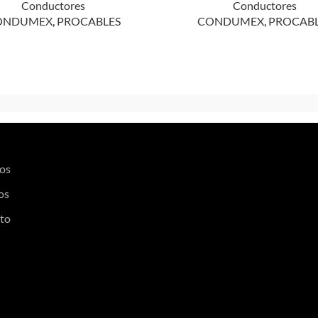
Conductores
Conductores
ONDUMEX
,
PROCABLES
CONDUMEX
,
PROCABL
os
os
to