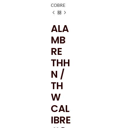
COBRE
ALA
MB
RE
THH
N /
TH
W
CAL
IBRE