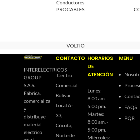
Conductores
PROCABLES
C
VOLTIO
CONTACTO
HORARIOS
MENU
DE
INTERELECTRICOS
ATENCIÓN
Nosotr
Centro
GROUP
Comercial
Proces
S.A.S.
Lunes:
Fábrica,
Bolívar
Contac
8:00 am. -
comercializa
Local A-
5:00 pm.
FAQS
y
Martes:
33,
distribuye
PQR
8:00 am. -
material
Cúcuta,
5:00 pm.
eléctrico
Norte de
Miércoles:
en el