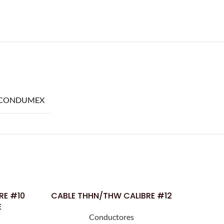
CONDUMEX
RE #10
CABLE THHN/THW CALIBRE #12
CABLE
LEER MÁS
LEER MÁS
E
AWG LI
Conductores