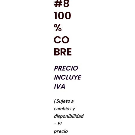
#8
100
%
CO
BRE
PRECIO
INCLUYE
IVA
( Sujeto a
cambios y
disponibilidad
– El
precio