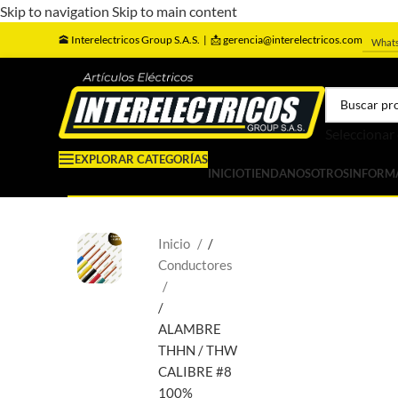
Skip to navigation
Skip to main content
🕋
Interelectricos Group S.A.S. |
📩 gerencia@interelectricos.com
What
Seleccionar
EXPLORAR CATEGORÍAS
INICIO
TIENDA
NOSOTROS
INFORM
Inicio
/
Conductores
/
ALAMBRE
THHN / THW
CALIBRE #8
100%