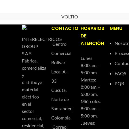
VOLTIO
CONTACTO
HORARIOS
MENU
DE
INTERELECTRICOS
ATENCIÓN
Nosotr
Centro
GROUP
Comercial
Proces
S.A.S.
Lunes:
Fábrica,
Bolívar
Contac
8:00 am. -
comercializa
Local A-
5:00 pm.
FAQS
y
Martes:
33,
distribuye
PQR
8:00 am. -
material
Cúcuta,
5:00 pm.
eléctrico
Norte de
Miércoles:
en el
Santander,
8:00 am. -
sector
5:00 pm.
Colombia.
comercial,
Jueves:
residencial,
Correo: