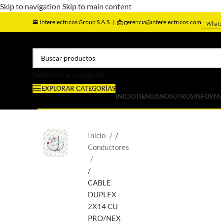
Skip to navigation
Skip to main content
🕋
Interelectricos Group S.A.S. |
📩 gerencia@interelectricos.com
What
Seleccionar categoría
EXPLORAR CATEGORÍAS
INICIO
TIENDA
NOSOTROS
INFORM
Inicio
/
Conductores
/
CABLE
DUPLEX
2X14 CU
PRO/NEX