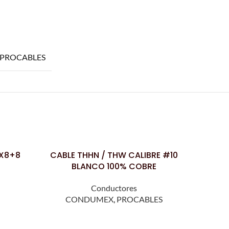
PROCABLES
X8+8
CABLE THHN / THW CALIBRE #10
CABLE
LEER MÁS
LEER MÁS
BLANCO 100% COBRE
Conductores
CONDUMEX
,
PROCABLES
C