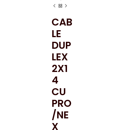
CAB
LE
DUP
LEX
2X1
4
CU
PRO
/NE
X