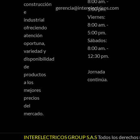
8:00 am. -
construcción
gerencia@interelectricos.com
5:00 pm.
e
Viernes:
industrial
8:00 am. -
ofreciendo
5:00 pm.
atención
Sábados:
oportuna,
8:00 am. -
variedad y
12:30 pm.
disponibilidad
de
Jornada
productos
continúa.
a los
mejores
precios
del
mercado.
INTERELECTRICOS GROUP S.A.S
Todos los derechos