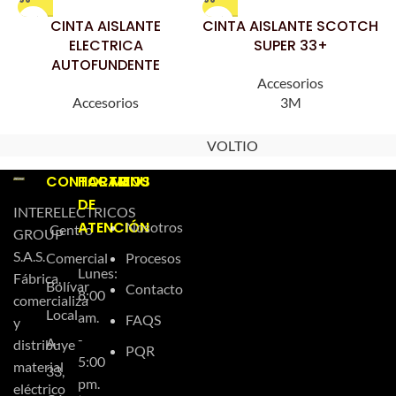
CINTA AISLANTE
CINTA AISLANTE SCOTCH
ELECTRICA
SUPER 33+
AUTOFUNDENTE
Accesorios
Accesorios
3M
VOLTIO
CONTACTO
HORARIOS
MENU
DE
INTERELECTRICOS
ATENCIÓN
Nosotros
Centro
GROUP
S.A.S.
Comercial
Procesos
Lunes:
Fábrica,
Bolívar
Contacto
8:00
comercializa
Local
am.
FAQS
y
-
A-
distribuye
PQR
5:00
material
33,
pm.
eléctrico