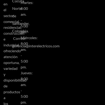
Cúcuta,
Martes:
en
Norte
8:00
el
am.
sector
de
-
comercial,
Santander,
5:00
residencial,
Colombia.
pm.
construcción
Miércoles:
Correo:
e
8:00
industrial
gerencia@interelectricos.com
am.
ofreciendo
-
atención
5:00
oportuna,
pm.
variedad
Jueves:
y
8:00
disponibilidad
am.
de
-
productos
5:00
a
pm.
los