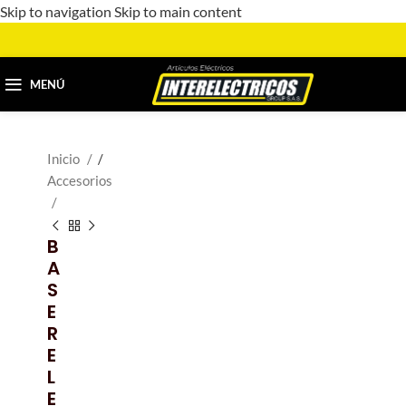
Skip to navigation
Skip to main content
MENÚ
Inicio
/
Accesorios
B
A
S
E
R
E
L
E