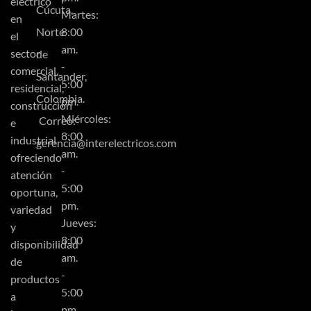
eléctrico
Cúcuta,
Martes:
en
Norte
8:00
el
am.
sector
de
-
comercial,
Santander,
5:00
residencial,
Colombia.
pm.
construcción
Miércoles:
Correo:
e
8:00
industrial
gerencia@interelectricos.com
am.
ofreciendo
-
atención
5:00
oportuna,
pm.
variedad
Jueves:
y
8:00
disponibilidad
am.
de
-
productos
5:00
a
pm.