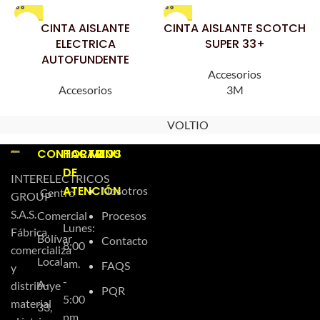
CINTA AISLANTE
CINTA AISLANTE SCOTCH
ELECTRICA
SUPER 33+
AUTOFUNDENTE
Accesorios
Accesorios
3M
VOLTIO
CONTACTO
HORARIOS
MENU
DE
INTERELECTRICOS
ATENCIÓN
Nosotros
Centro
GROUP
S.A.S.
Comercial
Procesos
Lunes:
Fábrica,
Bolívar
Contacto
8:00
comercializa
Local
am.
FAQS
y
-
A-
distribuye
PQR
5:00
material
33,
pm.