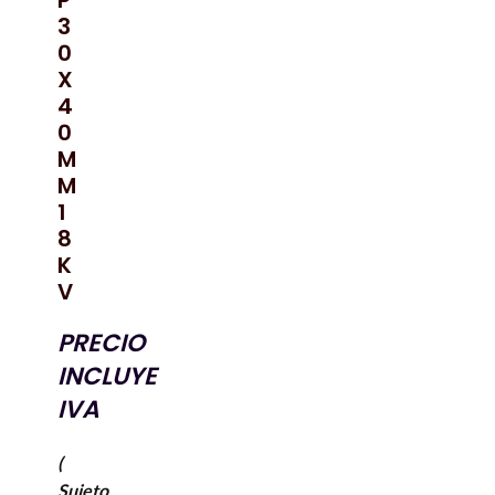
P
3
0
X
4
0
M
M
1
8
K
V
PRECIO
INCLUYE
IVA
(
Sujeto