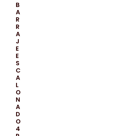
B
A
R
R
A
J
E
E
S
C
A
L
O
N
A
D
O
4