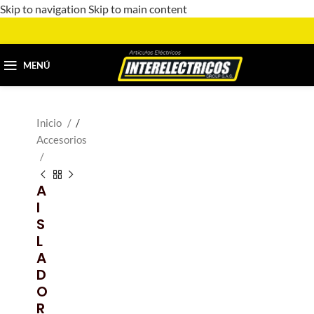
Skip to navigation
Skip to main content
MENÚ
Inicio
/
Accesorios
A
I
S
L
A
D
O
R