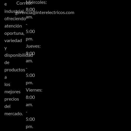
Miércoles:
Correo:
e
8:00
industrial
gerencia@interelectricos.com
am.
ofreciendo
-
atención
5:00
oportuna,
pm.
variedad
Jueves:
y
8:00
disponibilidad
am.
de
-
productos
5:00
a
pm.
los
Viernes:
mejores
8:00
precios
am.
del
-
mercado.
5:00
pm.