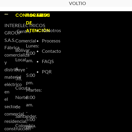
VOLTIO
CONTACTO
HORARIOS
MENU
DE
INTERELECTRICOS
ATENCIÓN
Nosotros
Centro
GROUP
S.A.S.
Comercial
Procesos
Lunes:
Fábrica,
Bolívar
Contacto
8:00
comercializa
Local
am.
FAQS
y
-
A-
distribuye
PQR
5:00
material
33,
pm.
eléctrico
Cúcuta,
Martes:
en
Norte
8:00
el
am.
sector
de
-
comercial,
Santander,
5:00
residencial,
Colombia.
pm.
construcción