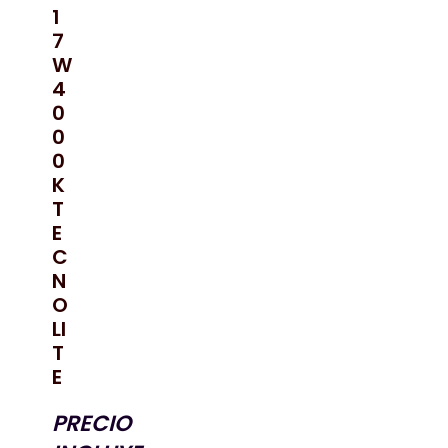
1
7
W
4
0
0
0
K
T
E
C
N
O
LI
T
E
PRECIO