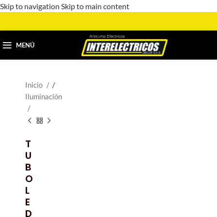
Skip to navigation
Skip to main content
MENÚ
Inicio
/
Iluminación
T
U
B
O
L
E
D