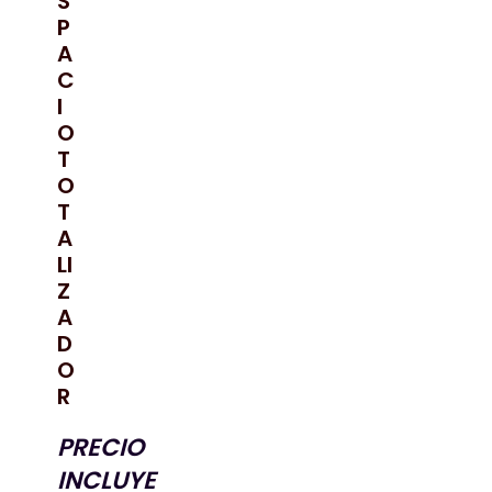
S
P
A
C
I
O
T
O
T
A
LI
Z
A
D
O
R
PRECIO
INCLUYE