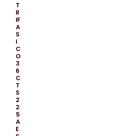
T
R
IF
A
S
I
C
O
3
6
C
T
S
2
2
5
A
E