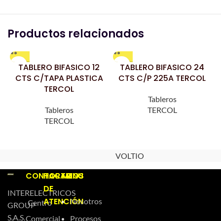
Productos relacionados
TABLERO BIFASICO 12
TABLERO BIFASICO 24
CTS C/TAPA PLASTICA
CTS C/P 225A TERCOL
TERCOL
Tableros
Tableros
TERCOL
TERCOL
VOLTIO
CONTACTO
HORARIOS
MENU
DE
INTERELECTRICOS
ATENCIÓN
Nosotros
Centro
GROUP
S.A.S.
Comercial
Procesos