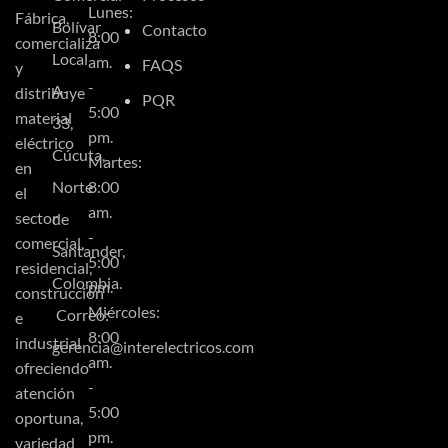
Lunes:
Fábrica,
Bolívar
Contacto
8:00
comercializa
Local
am.
FAQS
y
-
A-
distribuye
PQR
5:00
material
33,
pm.
eléctrico
Cúcuta,
Martes:
en
Norte
8:00
el
am.
sector
de
-
comercial,
Santander,
5:00
residencial,
Colombia.
pm.
construcción
Miércoles:
Correo:
e
8:00
industrial
gerencia@interelectricos.com
am.
ofreciendo
-
atención
5:00
oportuna,
pm.
variedad