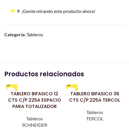
9
¡Gente mirando este producto ahora!
Categoría:
Tableros
Productos relacionados
TABLERO BIFASICO 12
TABLERO BIFASICO 36
T
CTS C/P 225A ESPACIO
CTS C/P 225A TERCOL
PARA TOTALIZADOR
Tableros
Tableros
TERCOL
SCHNEIDER