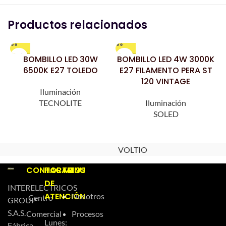
Productos relacionados
BOMBILLO LED 30W
BOMBILLO LED 4W 3000K
6500K E27 TOLEDO
E27 FILAMENTO PERA ST
120 VINTAGE
Iluminación
TECNOLITE
Iluminación
SOLED
VOLTIO
CONTACTO
HORARIOS
MENU
DE
INTERELECTRICOS
ATENCIÓN
Nosotros
Centro
GROUP
S.A.S.
Comercial
Procesos
Lunes:
Fábrica,