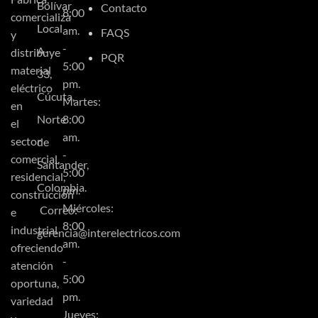
Bolívar
Contacto
8:00
comercializa
Local
am.
FAQS
y
-
A-
distribuye
PQR
5:00
material
33,
pm.
eléctrico
Cúcuta,
Martes:
en
Norte
8:00
el
am.
sector
de
-
comercial,
Santander,
5:00
residencial,
Colombia.
pm.
construcción
Miércoles:
Correo:
e
8:00
industrial
gerencia@interelectricos.com
am.
ofreciendo
-
atención
5:00
oportuna,
pm.
variedad
Jueves: