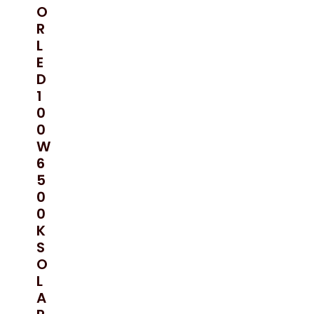
O
R
L
E
D
1
0
0
W
6
5
0
0
K
S
O
L
A