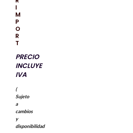
R
I
M
P
O
R
T
PRECIO
INCLUYE
IVA
(
Sujeto
a
cambios
y
disponibilidad