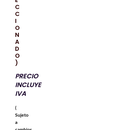
E
C
C
I
O
N
A
D
O
)
PRECIO
INCLUYE
IVA
(
Sujeto
a
cambios