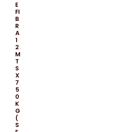
E
FI
B
R
A
1
2
M
T
S
X
7
5
0
K
G
(
S