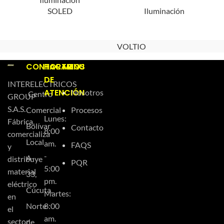
SOLED
Iluminación
VOLTIO
CONTACTO
HORARIOS
MENU
DE
INTERELECTRICOS
ATENCIÓN
Nosotros
Centro
GROUP
S.A.S.
Comercial
Procesos
Lunes:
Fábrica,
Bolívar
Contacto
8:00
comercializa
Local
am.
FAQS
y
-
A-
distribuye
PQR
5:00
material
33,
pm.
eléctrico
Cúcuta,
Martes:
en
Norte
8:00
el
am.
sector
de