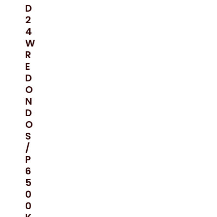
D
2
4
W
R
E
D
O
N
D
O
S
/
P
6
5
0
0