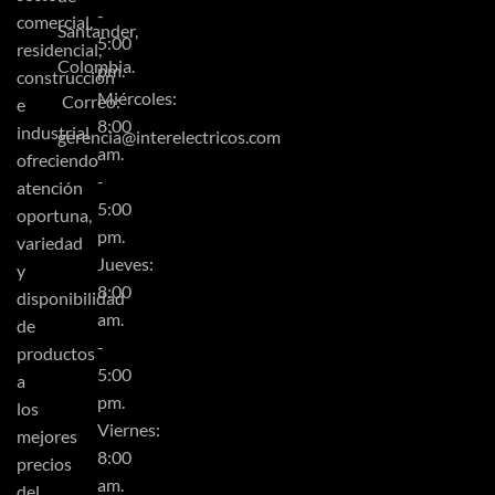
-
comercial,
Santander,
5:00
residencial,
Colombia.
pm.
construcción
Miércoles:
Correo:
e
8:00
industrial
gerencia@interelectricos.com
am.
ofreciendo
-
atención
5:00
oportuna,
pm.
variedad
Jueves:
y
8:00
disponibilidad
am.
de
-
productos
5:00
a
pm.
los
Viernes:
mejores
8:00
precios
am.
del