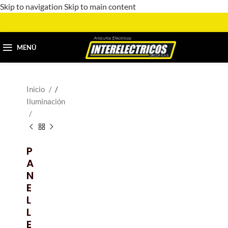
Skip to navigation
Skip to main content
MENÚ
Inicio
/
Iluminación
P
A
N
E
L
L
E