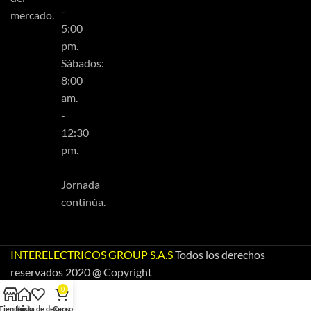
-
mercado.
5:00
pm.
Sábados:
8:00
am.
-
12:30
pm.
Jornada
continúa.
INTERELECTRICOS GROUP S.A.S
Todos los derechos
reservados 2020 @ Copyright
0
Tienda
Inicio
Lista de deseos
Carro