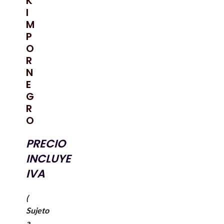
K
I
M
P
O
R
N
E
G
R
O
PRECIO
INCLUYE
IVA
(
Sujeto
a