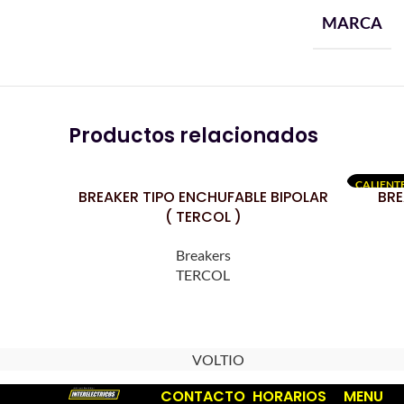
MARCA
Productos relacionados
CALIENT
BREAKER TIPO ENCHUFABLE BIPOLAR
BRE
LEER MÁS
LEER MÁS
( TERCOL )
Breakers
TERCOL
VOLTIO
CONTACTO
HORARIOS
MENU