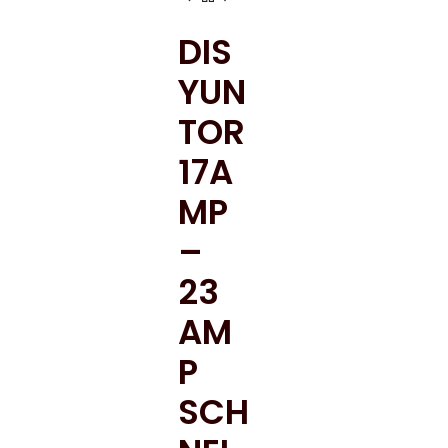
DIS
YUN
TOR
17A
MP
–
23
AM
P
SCH