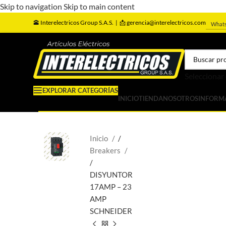
Skip to navigation
Skip to main content
🕋
Interelectricos Group S.A.S. |
📩 gerencia@interelectricos.com
What
Seleccionar
EXPLORAR CATEGORÍAS
INICIO
TIENDA
NOSOTROS
INFORM
Inicio
/
Breakers
/
DISYUNTOR
17AMP – 23
AMP
SCHNEIDER