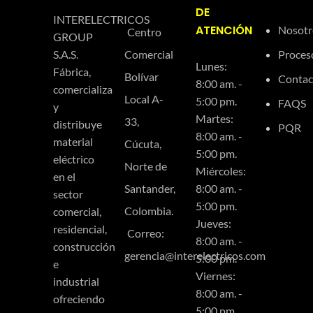
DE
INTERELECTRICOS
ATENCIÓN
Nosotr
Centro
GROUP
Comercial
Proces
S.A.S.
Lunes:
Fábrica,
Bolívar
Contac
8:00 am. -
comercializa
Local A-
5:00 pm.
FAQS
y
Martes:
33,
distribuye
PQR
8:00 am. -
material
Cúcuta,
5:00 pm.
eléctrico
Norte de
Miércoles:
en el
Santander,
8:00 am. -
sector
5:00 pm.
Colombia.
comercial,
Jueves:
residencial,
Correo:
8:00 am. -
construcción
gerencia@interelectricos.com
5:00 pm.
e
Viernes:
industrial
8:00 am. -
ofreciendo
5:00 pm.