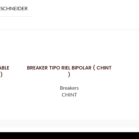
SCHNEIDER
ABLE
BREAKER TIPO RIEL BIPOLAR ( CHINT
BREAKER
LEER MÁS
LEER MÁS
 )
)
Breakers
CHINT