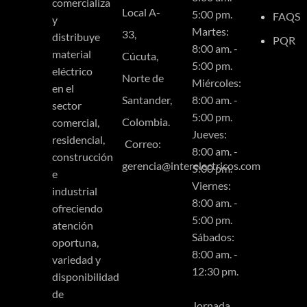
comercializa
Local A-
5:00 pm.
FAQS
y
Martes:
33,
distribuye
PQR
8:00 am. -
material
Cúcuta,
5:00 pm.
eléctrico
Norte de
Miércoles:
en el
Santander,
8:00 am. -
sector
5:00 pm.
Colombia.
comercial,
Jueves:
residencial,
Correo:
8:00 am. -
construcción
gerencia@interelectricos.com
5:00 pm.
e
Viernes:
industrial
8:00 am. -
ofreciendo
5:00 pm.
atención
Sábados:
oportuna,
8:00 am. -
variedad y
12:30 pm.
disponibilidad
de
Jornada