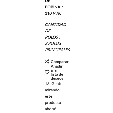
DE
BOBINA
:
110
V AC
CANTIDAD
DE
POLOS :
3 POLOS
PRINCIPALES
Comparar
Añadir
a la
lista de
deseos
13
¡Gente
mirando
este
producto
ahora!