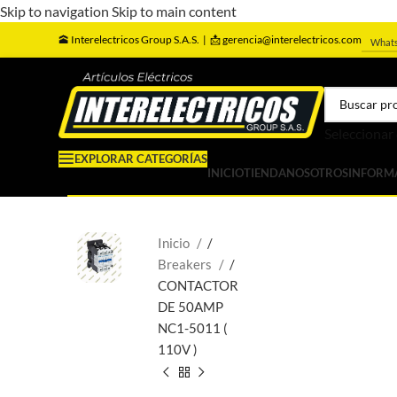
Skip to navigation
Skip to main content
🕋
Interelectricos Group S.A.S. |
📩 gerencia@interelectricos.com
What
Seleccionar
EXPLORAR CATEGORÍAS
INICIO
TIENDA
NOSOTROS
INFORM
Inicio
/
Breakers
/
CONTACTOR
DE 50AMP
NC1-5011 (
110V )