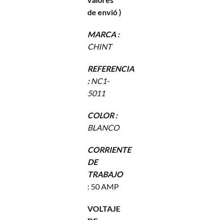
de envió )
MARCA :
CHINT
REFERENCIA
:
NC1-
5011
COLOR :
BLANCO
CORRIENTE
DE
TRABAJO
: 50 AMP
VOLTAJE