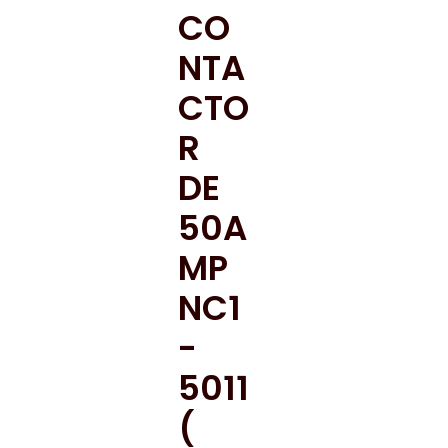
CO
NTA
CTO
R
DE
50A
MP
NC1
-
5011
(