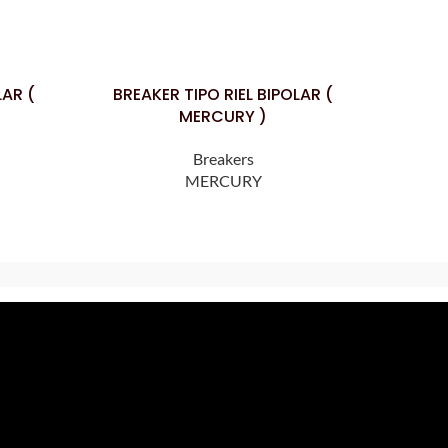
LAR (
BREAKER TIPO RIEL BIPOLAR (
BREAKER
LEER MÁS
LEER MÁS
MERCURY )
Breakers
MERCURY