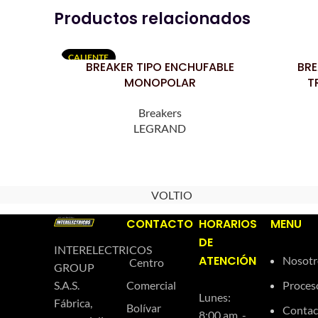
Productos relacionados
CALIENTE
BREAKER TIPO ENCHUFABLE
BRE
LEER MÁS
LEER MÁS
MONOPOLAR
T
Breakers
LEGRAND
VOLTIO
CONTACTO
HORARIOS
MENU
DE
INTERELECTRICOS
ATENCIÓN
Nosotr
Centro
GROUP
Comercial
Proces
S.A.S.
Lunes:
Fábrica,
Bolívar
Contac
8:00 am. -