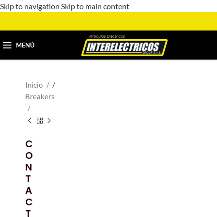
Skip to navigation
Skip to main content
MENÚ
Inicio
/
Breakers
C
O
N
T
A
C
T