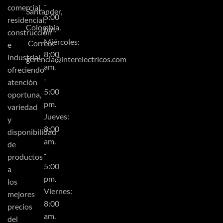
-
comercial,
Santander,
5:00
residencial,
Colombia.
pm.
construcción
Miércoles:
Correo:
e
8:00
industrial
gerencia@interelectricos.com
am.
ofreciendo
-
atención
5:00
oportuna,
pm.
variedad
Jueves:
y
8:00
disponibilidad
am.
de
-
productos
5:00
a
pm.
los
Viernes:
mejores
8:00
precios
am.
del