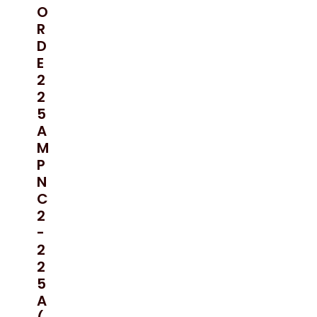
O
R
D
E
2
2
5
A
M
P
N
C
2
-
2
2
5
A