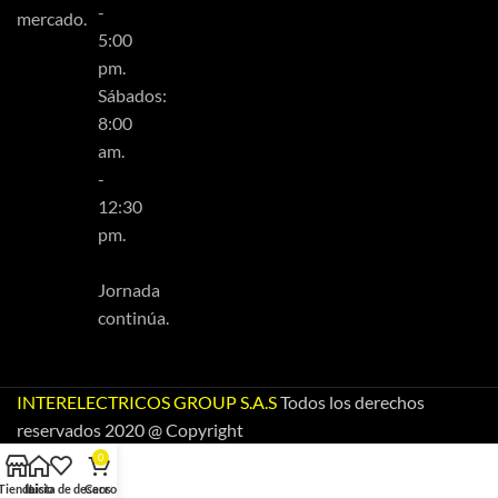
-
mercado.
5:00
pm.
Sábados:
8:00
am.
-
12:30
pm.
Jornada
continúa.
INTERELECTRICOS GROUP S.A.S
Todos los derechos
reservados 2020 @ Copyright
0
Tienda
Inicio
Lista de deseos
Carro