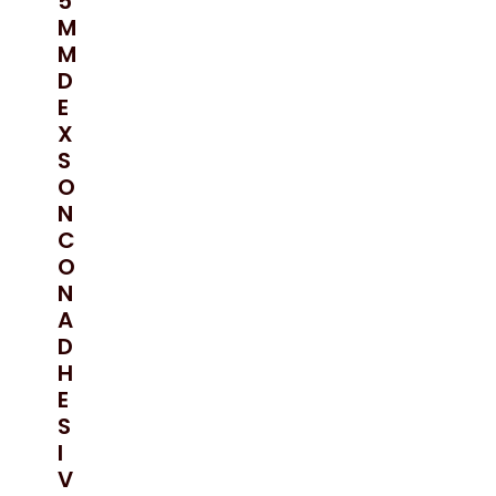
5
M
M
D
E
X
S
O
N
C
O
N
A
D
H
E
S
I
V