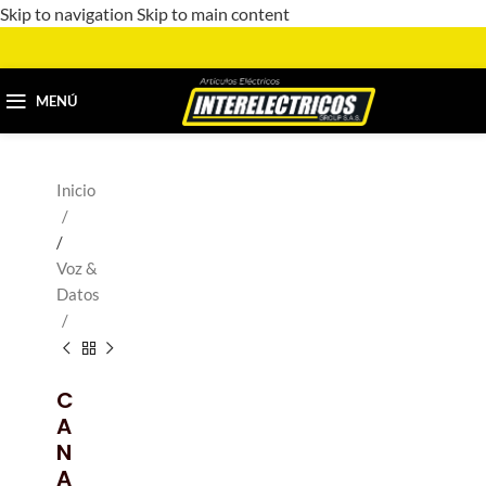
Skip to navigation
Skip to main content
MENÚ
Inicio
/
Voz &
Datos
C
A
N
A