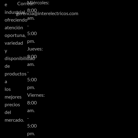
Miércoles:
Correo:
e
8:00
industrial
gerencia@interelectricos.com
am.
ofreciendo
-
atención
5:00
oportuna,
pm.
variedad
Jueves:
y
8:00
disponibilidad
am.
de
-
productos
5:00
a
pm.
los
Viernes:
mejores
8:00
precios
am.
del
-
mercado.
5:00
pm.