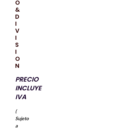
O
&
D
I
V
I
S
I
O
N
PRECIO
INCLUYE
IVA
(
Sujeto
a