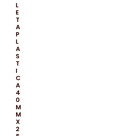
L
E
T
A
P
L
A
S
T
I
C
A
4
0
M
M
X
2