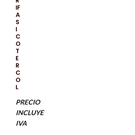
R
IF
A
S
I
C
O
T
E
R
C
O
L