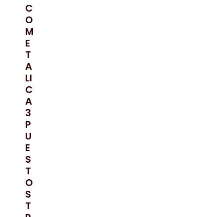
C
O
M
E
T
A
LI
C
A
3
P
U
E
S
T
O
S
T