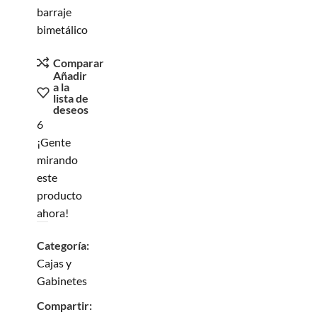
barraje
bimetálico
Comparar
Añadir
a la
lista de
deseos
6
¡Gente
mirando
este
producto
ahora!
Categoría:
Cajas y
Gabinetes
Compartir: