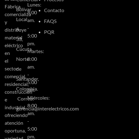
Lunes:
Fábrica,
Bolívar
Contacto
8:00
comercializa
Local
am.
FAQS
y
-
A-
distribuye
PQR
5:00
material
33,
pm.
eléctrico
Cúcuta,
Martes:
en
Norte
8:00
el
am.
sector
de
-
comercial,
Santander,
5:00
residencial,
Colombia.
pm.
construcción
Miércoles:
Correo:
e
8:00
industrial
gerencia@interelectricos.com
am.
ofreciendo
-
atención
5:00
oportuna,
pm.
variedad