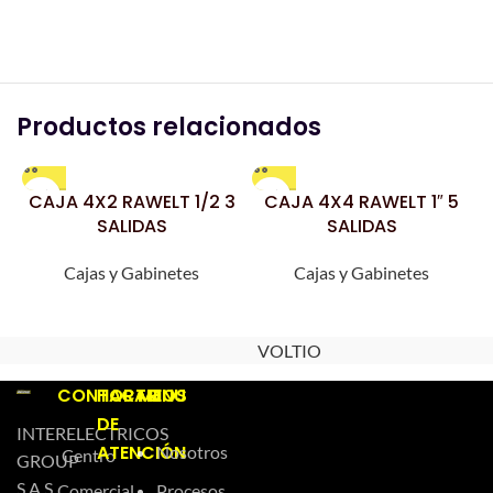
Productos relacionados
CAJA 4X2 RAWELT 1/2 3
CAJA 4X4 RAWELT 1″ 5
SALIDAS
SALIDAS
Cajas y Gabinetes
Cajas y Gabinetes
VOLTIO
CONTACTO
HORARIOS
MENU
DE
INTERELECTRICOS
ATENCIÓN
Nosotros
Centro
GROUP
S.A.S.
Comercial
Procesos