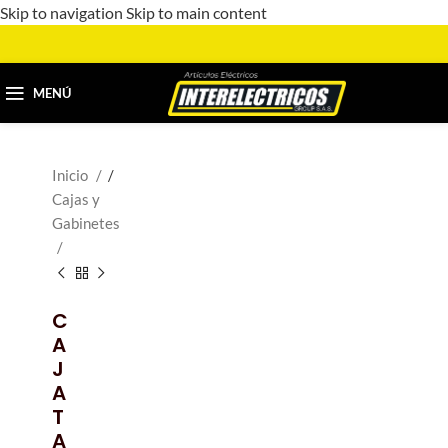
Skip to navigation
Skip to main content
MENÚ
Inicio
/
Cajas y
Gabinetes
C
A
J
A
T
A