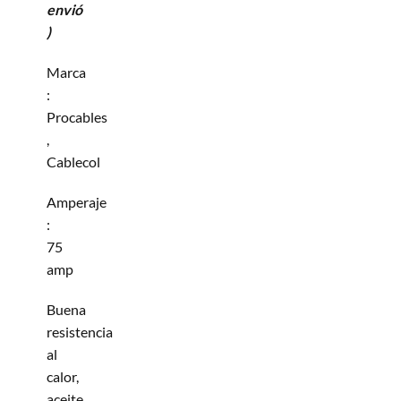
envió
)
Marca
:
Procables
,
Cablecol
Amperaje
:
75
amp
Buena
resistencia
al
calor,
aceite