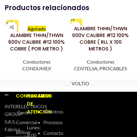
Productos relacionados
ALAMBRE THHN/THWN
Agotado
ALAMBRE THHN/THWN
600V CALIBRE #12 100%
600V CALIBRE #12 100%
COBRE ( RLL X 100
COBRE ( POR METRO )
METROS )
Conductores
Conductores
CONDUMEX
CENTELSA
,
PROCABLES
VOLTIO
CONTACTO
HORARIOS
MENU
DE
INTERELECTRICOS
ATENCIÓN
Nosotros
Centro
GROUP
S.A.S.
Comercial
Procesos
Lunes:
Fábrica,
Bolívar
Contacto
8:00
comercializa