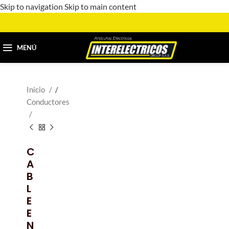
Skip to navigation
Skip to main content
MENÚ
Inicio
/
Conductores
C
A
B
L
E
E
N