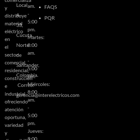
Local
am.
FAQS
y
-
A-
distribuye
PQR
5:00
material
33,
pm.
eléctrico
Cúcuta,
Martes:
en
Norte
8:00
el
am.
sector
de
-
comercial,
Santander,
5:00
residencial,
Colombia.
pm.
construcción
Miércoles:
Correo:
e
8:00
industrial
gerencia@interelectricos.com
am.
ofreciendo
-
atención
5:00
oportuna,
pm.
variedad
Jueves:
y
8:00