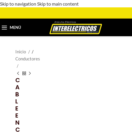
Skip to navigation
Skip to main content
MENÚ
Inicio
/
Conductores
C
A
B
L
E
E
N
C