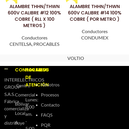
ALAMBRE THHN/THWN
ALAMBRE THHN/THWN
600V CALIBRE #12 100%
600V CALIBRE #14 100%
COBRE ( RLL X 100
COBRE ( POR METRO )
METROS )
Conductores
Conductores
CONDUMEX
CENTELSA
,
PROCABLES
VOLTIO
CONTACTO
HORARIOS
MENU
DE
INTERELECTRICOS
ATENCIÓN
Nosotros
Centro
GROUP
S.A.S.
Comercial
Procesos
Lunes:
Fábrica,
Bolívar
Contacto
8:00
comercializa
Local
am.
FAQS
y
-
A-
distribuye
PQR
5:00