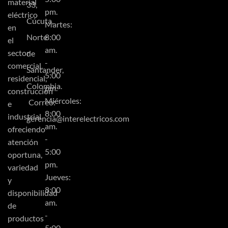
material
33,
pm.
eléctrico
Cúcuta,
Martes:
en
Norte
8:00
el
am.
sector
de
-
comercial,
Santander,
5:00
residencial,
Colombia.
pm.
construcción
Miércoles:
Correo:
e
8:00
industrial
gerencia@interelectricos.com
am.
ofreciendo
-
atención
5:00
oportuna,
pm.
variedad
Jueves:
y
8:00
disponibilidad
am.
de
-
productos
5:00