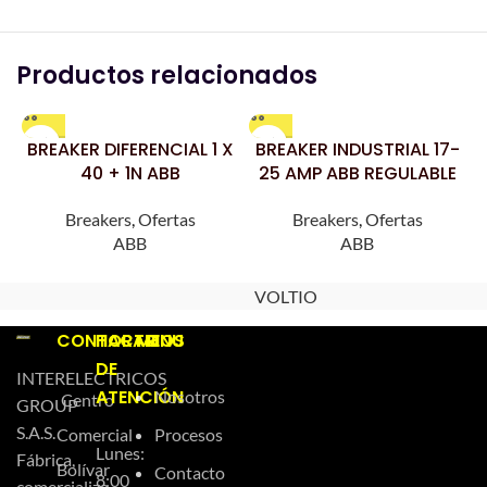
Productos relacionados
BREAKER DIFERENCIAL 1 X
BREAKER INDUSTRIAL 17-
40 + 1N ABB
25 AMP ABB REGULABLE
Breakers
,
Ofertas
Breakers
,
Ofertas
ABB
ABB
VOLTIO
CONTACTO
HORARIOS
MENU
DE
INTERELECTRICOS
ATENCIÓN
Nosotros
Centro
GROUP
S.A.S.
Comercial
Procesos
Lunes:
Fábrica,
Bolívar
Contacto
8:00
comercializa