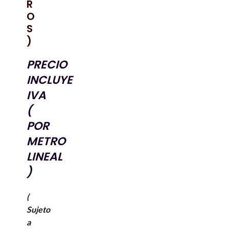
R
O
S
)
PRECIO
INCLUYE
IVA
(
POR
METRO
LINEAL
)
(
Sujeto
a