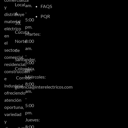
Local
am.
FAQS
y
-
A-
distribuye
PQR
5:00
material
33,
pm.
eléctrico
Cúcuta,
Martes:
en
Norte
8:00
el
am.
sector
de
-
comercial,
Santander,
5:00
residencial,
Colombia.
pm.
construcción
Miércoles:
Correo:
e
8:00
industrial
gerencia@interelectricos.com
am.
ofreciendo
-
atención
5:00
oportuna,
pm.
variedad
Jueves:
y
8:00