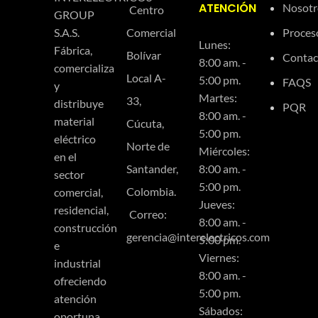
ATENCIÓN
Nosotr
Centro
GROUP
Comercial
Proces
S.A.S.
Lunes:
Fábrica,
Bolívar
Contac
8:00 am. -
comercializa
Local A-
5:00 pm.
FAQS
y
Martes:
33,
distribuye
PQR
8:00 am. -
material
Cúcuta,
5:00 pm.
eléctrico
Norte de
Miércoles:
en el
Santander,
8:00 am. -
sector
5:00 pm.
Colombia.
comercial,
Jueves:
residencial,
Correo:
8:00 am. -
construcción
gerencia@interelectricos.com
5:00 pm.
e
Viernes:
industrial
8:00 am. -
ofreciendo
5:00 pm.
atención
Sábados:
oportuna,