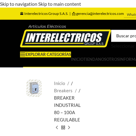
Skip to navigation
Skip to main content
🕋
Interelectricos Group S.A.S. |
📩 gerencia@interelectricos.com
What
Seleccionar
EXPLORAR CATEGORÍAS
INICIO
TIENDA
NOSOTROS
INFORM
Inicio
/
Breakers
/
BREAKER
INDUSTRIAL
80 – 100A
REGULABLE