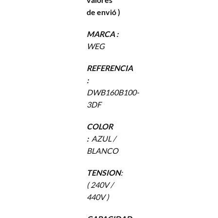
de envió )
MARCA :
WEG
REFERENCIA
:
DWB160B100-
3DF
COLOR
:
AZUL /
BLANCO
TENSION
:
( 240V /
440V )