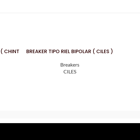
 ( CHINT
BREAKER TIPO RIEL BIPOLAR ( CILES )
BREA
LEER MÁS
LEER MÁS
Breakers
CILES