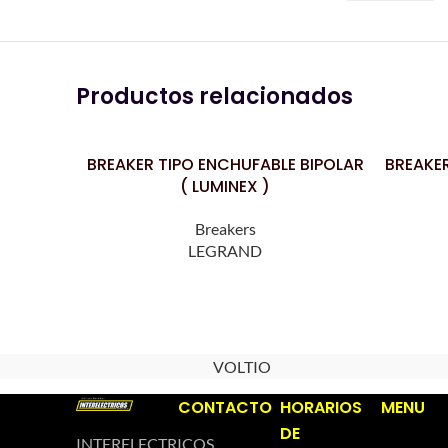
Productos relacionados
BREAKER TIPO ENCHUFABLE BIPOLAR
BREAKER
LEER MÁS
LEER MÁS
( LUMINEX )
Breakers
LEGRAND
VOLTIO
CONTACTO
HORARIOS
MENU
DE
INTERELECTRICOS