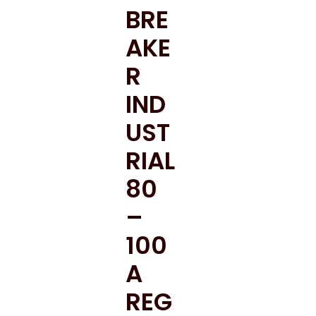
BRE
AKE
R
IND
UST
RIAL
80
–
100
A
REG