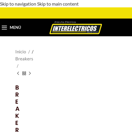
Skip to navigation
Skip to main content
MENÚ
Inicio
/
Breakers
B
R
E
A
K
E
R