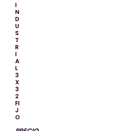
I
N
D
U
S
T
R
I
A
L
3
X
3
2
FI
J
O
PRECIO