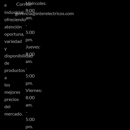
Miércoles:
Correo:
e
8:00
industrial
gerencia@interelectricos.com
am.
ofreciendo
-
atención
5:00
oportuna,
pm.
variedad
Jueves:
y
8:00
disponibilidad
am.
de
-
productos
5:00
a
pm.
los
Viernes:
mejores
8:00
precios
am.
del
-
mercado.
5:00
pm.