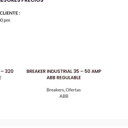
CLIENTE :
00 pm
 – 320
BREAKER INDUSTRIAL 35 – 50 AMP
BREAKER
LEER MÁS
LEER MÁS
E
ABB REGULABLE
Breakers
,
Ofertas
ABB