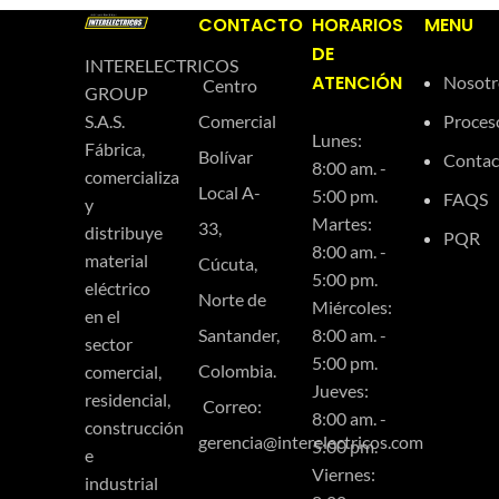
CONTACTO
HORARIOS
MENU
DE
INTERELECTRICOS
ATENCIÓN
Nosotr
Centro
GROUP
Comercial
Proces
S.A.S.
Lunes:
Fábrica,
Bolívar
Contac
8:00 am. -
comercializa
Local A-
5:00 pm.
FAQS
y
Martes:
33,
distribuye
PQR
8:00 am. -
material
Cúcuta,
5:00 pm.
eléctrico
Norte de
Miércoles:
en el
Santander,
8:00 am. -
sector
5:00 pm.
Colombia.
comercial,
Jueves:
residencial,
Correo:
8:00 am. -
construcción
gerencia@interelectricos.com
5:00 pm.
e
Viernes:
industrial