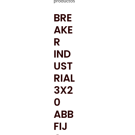
productos
BRE
AKE
R
IND
UST
RIAL
3X2
0
ABB
FIJ