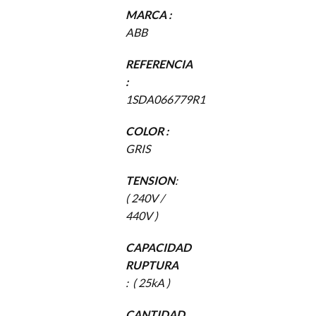
MARCA :
ABB
REFERENCIA
:
1SDA066779R1
COLOR :
GRIS
TENSION
:
( 240V /
440V )
CAPACIDAD
RUPTURA
: ( 25kA )
CANTIDAD