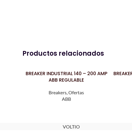
Productos relacionados
BREAKER INDUSTRIAL 140 – 200 AMP
BREAKER
LEER MÁS
LEER MÁS
ABB REGULABLE
Breakers
,
Ofertas
ABB
VOLTIO