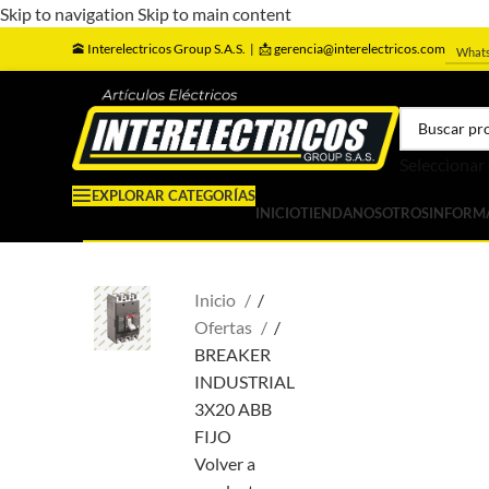
Skip to navigation
Skip to main content
🕋
Interelectricos Group S.A.S. |
📩 gerencia@interelectricos.com
What
Seleccionar
EXPLORAR CATEGORÍAS
INICIO
TIENDA
NOSOTROS
INFORM
Inicio
/
Ofertas
/
BREAKER
INDUSTRIAL
3X20 ABB
FIJO
Volver a