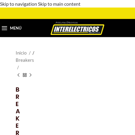
Skip to navigation
Skip to main content
MENÚ
Inicio
/
Breakers
B
R
E
A
K
E
R