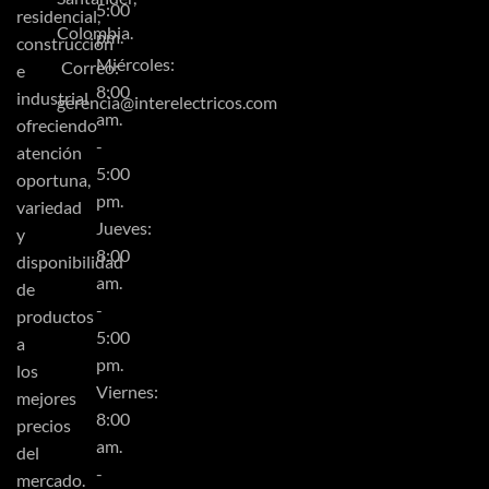
5:00
residencial,
Colombia.
pm.
construcción
Miércoles:
Correo:
e
8:00
industrial
gerencia@interelectricos.com
am.
ofreciendo
-
atención
5:00
oportuna,
pm.
variedad
Jueves:
y
8:00
disponibilidad
am.
de
-
productos
5:00
a
pm.
los
Viernes:
mejores
8:00
precios
am.
del
-
mercado.