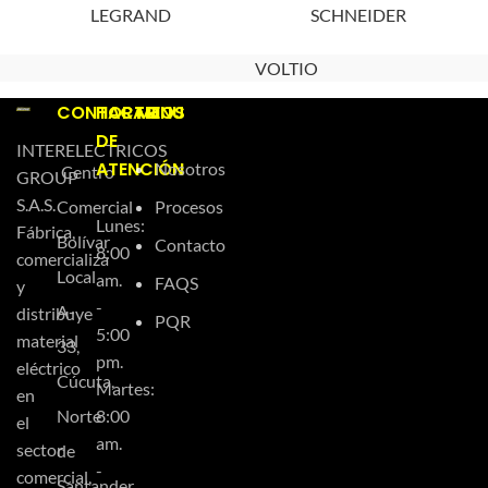
LEGRAND
SCHNEIDER
VOLTIO
CONTACTO
HORARIOS
MENU
DE
INTERELECTRICOS
ATENCIÓN
Nosotros
Centro
GROUP
S.A.S.
Comercial
Procesos
Lunes:
Fábrica,
Bolívar
Contacto
8:00
comercializa
Local
am.
FAQS
y
-
A-
distribuye
PQR
5:00
material
33,
pm.
eléctrico
Cúcuta,
Martes:
en
Norte
8:00
el
am.
sector
de
-
comercial,
Santander,