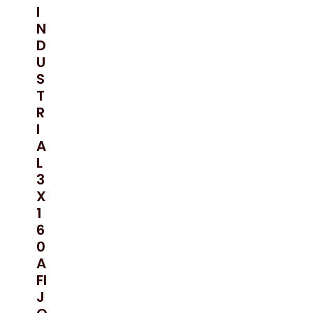
I
N
D
U
S
T
R
I
A
L
3
X
1
6
0
A
FI
J