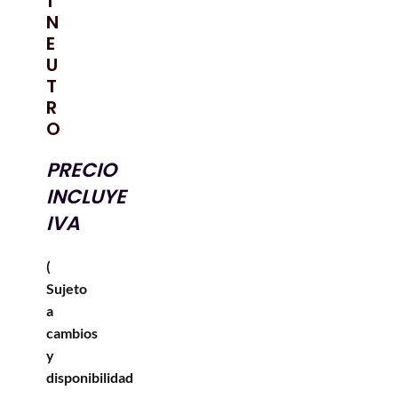
1
N
E
U
T
R
O
PRECIO
INCLUYE
IVA
(
Sujeto
a
cambios
y
disponibilidad