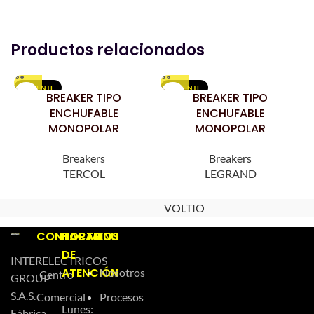
Productos relacionados
CALIENTE
CALIENTE
BREAKER TIPO
BREAKER TIPO
ENCHUFABLE
ENCHUFABLE
MONOPOLAR
MONOPOLAR
Breakers
Breakers
TERCOL
LEGRAND
VOLTIO
CONTACTO
HORARIOS
MENU
DE
INTERELECTRICOS
ATENCIÓN
Nosotros
Centro
GROUP
S.A.S.
Comercial
Procesos
Lunes:
Fábrica,