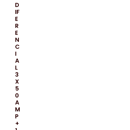
D
IF
E
R
E
N
C
I
A
L
3
X
5
0
A
M
P
+