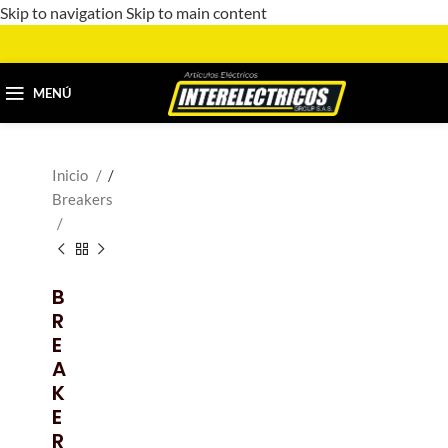
Skip to navigation
Skip to main content
MENÚ
Inicio
/
Breakers
B
R
E
A
K
E
R