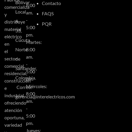
Bolívar
Contacto
8:00
comercializa
Local
am.
FAQS
y
-
A-
distribuye
PQR
5:00
material
33,
pm.
eléctrico
Cúcuta,
Martes:
en
Norte
8:00
el
am.
sector
de
-
comercial,
Santander,
5:00
residencial,
Colombia.
pm.
construcción
Miércoles:
Correo:
e
8:00
industrial
gerencia@interelectricos.com
am.
ofreciendo
-
atención
5:00
oportuna,
pm.
variedad
Jueves: