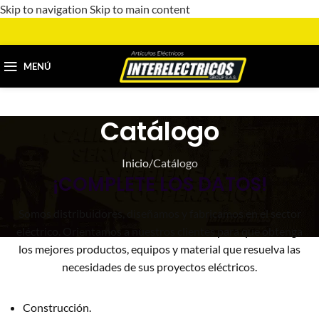
Skip to navigation
Skip to main content
MENÚ
Catálogo
Inicio
/
Catálogo
¡COMPLETE LOS DATOS!
Somos distribuidores, diseñamos y fabricamos en el sector
eléctrico. Orientamos a nuestros clientes para que obtenga
los mejores productos, equipos y material que resuelva las
necesidades de sus proyectos eléctricos.
Construcción.